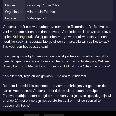
Datum
zaterdag 14 mei 2022
Organisatie
Vlindertuin Festival
Locatie
Sidelingepark
Vlindertuin, hét nieuwe outdoor evenement in Rotterdam. Dit festival is
veel meer dan alleen een dance event. Voor iedereen is er wat te beleven
bij het
Sidelingepark
. Wil jij genieten met je vriend of vriendin van een
heerlijke cocktail, speciaal biertje of een smaakvolle wijn op het terras?
Tijd voor een beetje actie dan!
Even terug in de tijd in één van de nostalgische kermis attracties of toch
fijne dansjes doen bij wat house en tech met
Benny Rodrigues
,
William
Djoko
,
Latmun
,
Oden
&
Fatzo
,
Luuk van Dijk
of in de Silent Disco tuin?
Kan allemaal, regelen we gewoon... tijd om te vlinderen!
De lente is inmiddels begonnen, de zomerse briesjes vliegen door de
haren. Voor al onze Vlinders is het tijd om uit je cocon te kruipen...
Festival outfitje scoren en tijd om te raven voor je leven, gelukkig zijn wij
er al op 14 mei en we zijn het eerste festival om het seizoen af te
trappen, dik toch?!