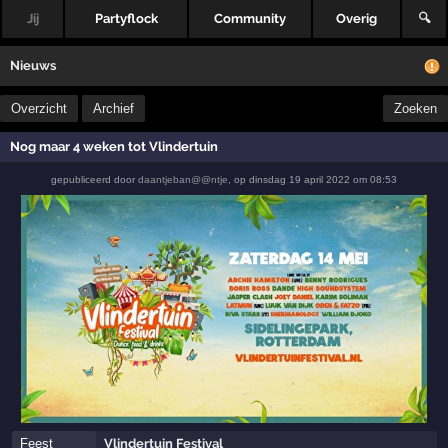
Jij
Partyflock
Community
Overig
🔍
Nieuws
Overzicht
Archief
Zoeken
Nog maar 4 weken tot Vlindertuin
gepubliceerd door
daantjeban@@ntje
,
op
dinsdag 19 april 2022 om 08:53
Feest
Vlindertuin Festival