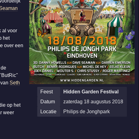
woordelijk
 Seaman
 al voor
p het
e over een
 de
"ButRic"
s van
Seth
Feest
Hidden Garden Festival
Datum
zaterdag 18 augustus 2018
ie op het
Locatie
Philips de Jonghpark
ar weer