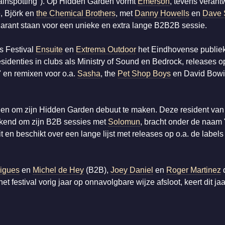
rainspotting"). Op Hidden Garden vormt
Emerson
, tevens verant
, Björk en
the Chemical Brothers
, met
Danny Howells
en
Dave
garant staan voor een unieke en extra lange B2B2B sessie.
s Festival
Ensuite
en
Extrema Outdoor
het Eindhovense publiek
sidenties in clubs als Ministry of Sound en Bedrock, releases o
" en remixen voor o.a.
Sasha
, the
Pet Shop Boys
en David Bowi
en om zijn Hidden Garden debuut te maken. Deze resident van
bekend om zijn B2B sessies met
Solomun
, bracht onder de naam 
t en beschikt over een lange lijst met releases op o.a. de label
igues
en
Michel de Hey
(B2B),
Joey Daniel
en
Roger Martinez
d
 het festival vorig jaar op onnavolgbare wijze afsloot, keert dit ja