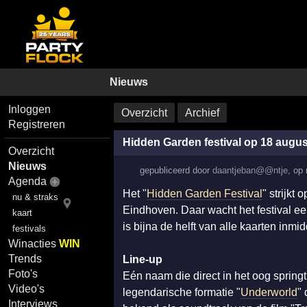
Nieuws
Inloggen
Overzicht
Archief
Registreren
Hidden Garden festival op 18 augus
Overzicht
Nieuws
gepubliceerd door
daantjeban@@ntje
,
op
Agenda
Het "
Hidden Garden Festival
" strijkt
nu & straks
Eindhoven. Daar wacht het festival e
kaart
is bijna de helft van alle kaarten inmid
festivals
Winacties
WIN
Trends
Line-up
Foto's
Eén naam die direct in het oog springt
Video's
legendarische formatie "
Underworld
" 
Interviews