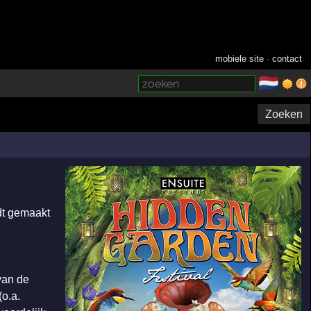
mobiele site
·
contact
🇳🇱
­
Zoeken
dt gemaakt
 van de
(o.a.