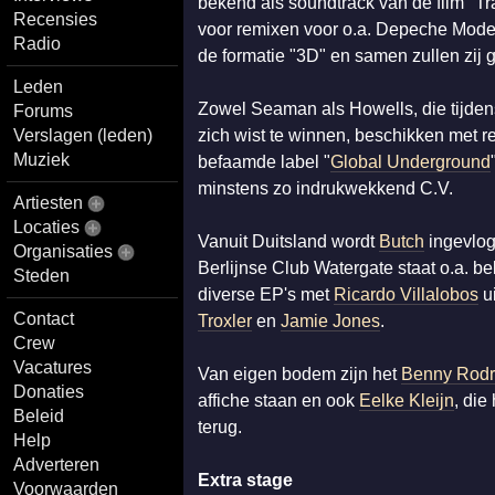
bekend als soundtrack van de film "T
Recensies
voor remixen voor o.a. Depeche Mode
Radio
de formatie "3D" en samen zullen zij 
Leden
Zowel Seaman als Howells, die tijden
Forums
Verslagen (leden)
zich wist te winnen, beschikken met re
Muziek
befaamde label "
Global Underground
minstens zo indrukwekkend C.V.
Artiesten
Locaties
Vanuit Duitsland wordt
Butch
ingevlog
Organisaties
Berlijnse Club Watergate staat o.a. 
Steden
diverse EP's met
Ricardo Villalobos
ui
Contact
Troxler
en
Jamie Jones
.
Crew
Vacatures
Van eigen bodem zijn het
Benny Rodr
Donaties
affiche staan en ook
Eelke Kleijn
, die
Beleid
terug.
Help
Adverteren
Extra stage
Voorwaarden