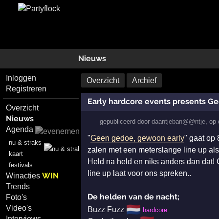
Nieuws
Inloggen
Overzicht
Archief
Registreren
Early hardcore events presents G
Overzicht
Nieuws
gepubliceerd door
daantjeban@@ntje
,
op
Agenda
"
Geen gedoe, gewoon early
" gaat op 
nu & straks
zalen met een meterslange line up als
kaart
Held na held en niks anders dan dat
festivals
line up laat voor ons spreken..
WIN
Winacties
Trends
De helden van de nacht;
Foto's
🇳🇱
Video's
Buzz Fuzz
hardcore
Interviews