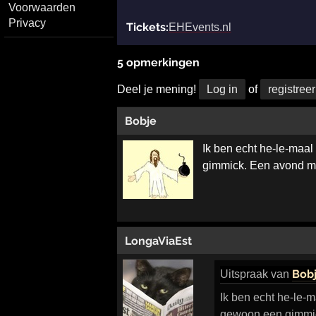
Voorwaarden
Privacy
Tickets:
EHEvents.nl
5 opmerkingen
Deel je mening!
Log in
of
registreer
Bobje
Ik ben echt he-le-maal
gimmick. Een avond met 
LongaViaEst
Bob
Uitspraak
van
Ik ben echt he-le-
gewoon een gimmick.