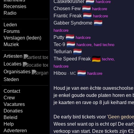
🇳🇱
Casketkrusher
hardcore
Recensies
🇳🇱
Chosen Few
hardcore
Radio
🇳🇱
Frantic Freak
hardcore
🇳🇱
Gabber Syndrome
Leden
hardcore
Forums
🇳🇱
Putty
Verslagen (leden)
hardcore
🇳🇱
Muziek
Tec-9
hardcore, hard techno
🇳🇱
Tellurian
Artiesten
🇩🇪
The Speed Freak
techno,
Locaties
hardcore
Organisaties
🇳🇱
Hibou
· MC
hardcore
Steden
Houd je van een èchte ouweschoolse ra
Contact
je enkel goude oude platen horen en b
Crew
je kaarten en rave op 8 juli keihard m
Vacatures
Donaties
De early bird tickets voor '
Geen gedoe
Beleid
Help
Wees snel want op is echt op! De early
Adverteren
verkoop van start. Deze tickets zijn €1