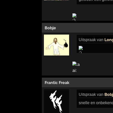
Bobje
Lon
Uitspraak
van
Frantic Freak
Bob
Uitspraak
van
snelle en onbeken