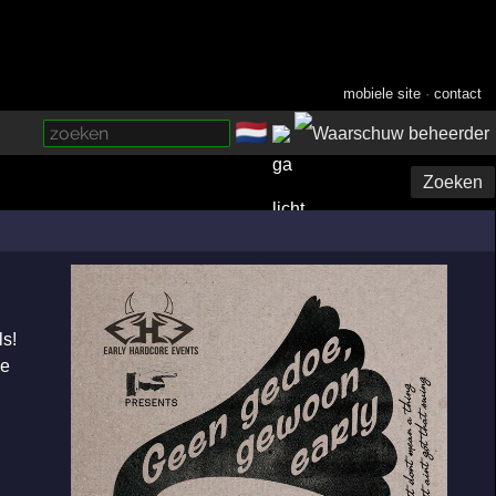
mobiele site
·
contact
🇳🇱
­
Zoeken
ls!
ze