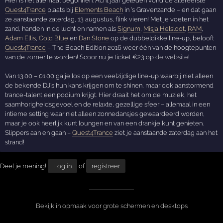
Hier is het allemaal begonnen. Acht jaar geleden vond de allereerste
Quest4Trance
plaats bij
Elements Beach
in 's Gravenzande – en dat gaan
ze aanstaande zaterdag, 13 augustus, flink vieren! Met je voeten in het
zand, handen in de lucht en namen als
Signum
,
Misja Helsloot
,
RAM
,
Adam Ellis
,
Cold Blue
en
Dan Stone
op de dubbeldikke line-up, belooft
Quest4Trance
– The Beach Edition 2016 weer één van de hoogtepunten
van de zomer te worden! Scoor nu je ticket €23 op
de website
!
Van 13.00 – 01.00 ga je los op een veelzijdige line-up waarbij niet alleen
de bekende DJ's hun kans krijgen om te shinen, maar ook aanstormend
trance-talent een podium krijgt. Hier draait het om de muziek, het
saamhorigheidsgevoel en de relaxte, gezellige sfeer – allemaal in een
intieme setting waar niet alleen zonnedansjes gewaardeerd worden,
maar je ook heerlijk kunt loungen en van een drankje kunt genieten.
Slippers aan en gaan –
Quest4Trance
ziet je aanstaande zaterdag aan het
strand!
Deel je mening!
Log in
of
registreer
Bekijk in opmaak voor grote schermen en desktops