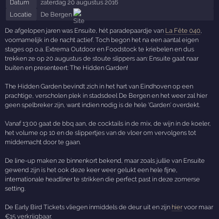
Datum
zaterdag 20 augustus 2016
Locatie
De Bergen
De afgelopen jaren was Ensuite, hét paradepaardje van
La Fête 040
,
voornamelijk in de nacht actief. Toch begon het na een aantal eigen
stages op o.a. Extrema Outdoor en Foodstock te kriebelen en dus
trekken ze op 20 augustus de stoute slippers aan: Ensuite gaat naar
buiten en presenteert: The Hidden Garden!
The Hidden Garden bevindt zich in het hart van Eindhoven op een
prachtige, verscholen plek in stadsdeel De Bergen en het weer zal hier
geen spelbreker zijn, want indien nodig is de hele 'Garden' overdekt.
Vanaf 13:00 gaat de bbq aan, de cocktails in de mix, de wijn in de koeler,
het volume op 10 en de slippertjes van de vloer om vervolgens tot
middernacht door te gaan.
De line-up maken ze binnenkort bekend, maar zoals jullie van Ensuite
gewend zijn is het ook deze keer weer gelukt een hele fijne,
internationale headliner te strikken die perfect past in deze zomerse
setting.
De Early Bird Tickets vliegen inmiddels de deur uit en zijn
hier
voor maar
€15 verkrijgbaar.