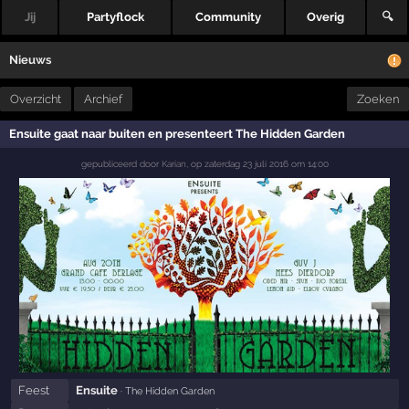
Jij
Partyflock
Community
Overig
🔍
Nieuws
Overzicht
Archief
Zoeken
Ensuite gaat naar buiten en presenteert The Hidden Garden
gepubliceerd door
Karian
,
op
zaterdag 23 juli 2016 om 14:00
Feest
Ensuite
· The Hidden Garden