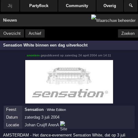
Jij
Partyflock
Community
Overig
🔍
Nieuws
Overzicht
Archief
Zoeken
Sensation White binnen een dag uitverkocht
anoniem
gepubliceerd op
zaterdag 24 april 2004 om 14:11
Feest
Sensation
· White Edition
Datum
zaterdag 3 juli 2004
Locatie
Johan Cruijff ArenA
AMSTERDAM - Het dance-evenement Sensation White, dat op 3 juli