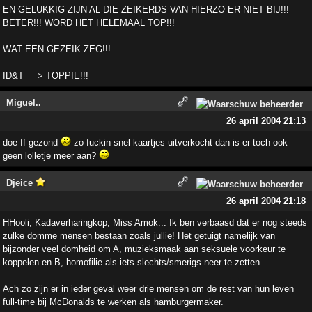
EN GELUKKIG ZIJN AL DIE ZEIKERDS VAN HIERZO ER NIET BIJ!!!
BETER!!! WORD HET HELEMAAL TOP!!!
WAT EEN GEZEIK ZEG!!!
ID&T ==> TOPPIE!!!
Miguel..
26 april 2004 21:13
doe ff gezond
zo fuckin snel kaartjes uitverkocht dan is er toch ook
geen lolletje meer aan?
Djeice
26 april 2004 21:18
HHooli, Kadaverharingkop, Miss Amok... Ik ben verbaasd dat er nog steeds
zulke domme mensen bestaan zoals jullie! Het getuigt namelijk van
bijzonder veel domheid om A, muzieksmaak aan seksuele voorkeur te
koppelen en B, homofilie als iets slechts/smerigs neer te zetten.
Ach zo zijn er in ieder geval weer drie mensen om de rest van hun leven
full-time bij McDonalds te werken als hamburgermaker.