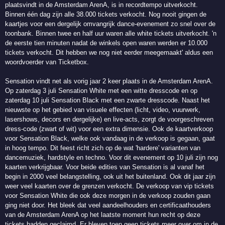
plaatsvindt in de Amsterdam ArenA, is in recordtempo uitverkocht.
Binnen één dag zijn alle 38.000 tickets verkocht. Nog nooit gingen de
kaartjes voor een dergelijk omvangrijk dance-evenement zo snel over de
toonbank. Binnen twee en half uur waren alle white tickets uitverkocht. 'n
de eerste tien minuten nadat de winkels open waren werden er 10.000
tickets verkocht. Dit hebben we nog niet eerder meegemaakt' aldus een
woordvoerder van Ticketbox.
Sensation vindt net als vorig jaar 2 keer plaats in de Amsterdam ArenA.
Op zaterdag 3 juli Sensation White met een witte dresscode en op
zaterdag 10 juli Sensation Black met een zwarte dresscode. Naast het
nieuwste op het gebied van visuele effecten (licht, video, vuurwerk,
lasershows, decors en dergelijke) en live-acts, zorgt de voorgeschreven
dress-code (zwart of wit) voor een extra dimensie. Ook de kaartverkoop
voor Sensation Black, welke ook vandaag in de verkoop is gegaan, gaat
in hoog tempo. Dit feest richt zich op de wat 'hardere' varianten van
dancemuziek, hardstyle en techno. Voor dit evenement op 10 juli zijn nog
kaarten verkrijgbaar. Voor beide edities van Sensation is al vanaf het
begin in 2000 veel belangstelling, ook uit het buitenland. Ook dit jaar zijn
weer veel kaarten over de grenzen verkocht. De verkoop van vip tickets
voor Sensation White die ook deze morgen in de verkoop zouden gaan
ging niet door. Het bleek dat veel aandeelhouders en certificaathouders
van de Amsterdam ArenA op het laatste moment hun recht op deze
tickets hadden geclaimd. Er bleven toen geen tickets meer over om in de