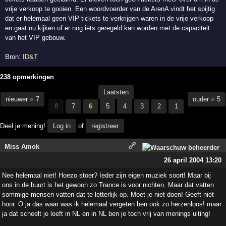
vrije verkoop te gooien. Een woordvoerder van de ArenA vindt het spijtig
dat er helemaal geen VIP tickets te verkrijgen waren in de vrije verkoop
en gaat nu kijken of er nog iets geregeld kan worden met de capaciteit
van het VIP gebouw.
Bron:
ID&T
238 opmerkingen
Laatsten
nieuwer ≡ 7
ouder ≡ 5
8
7
6
5
4
3
2
1
Deel je mening!
Log in
of
registreer
Miss Amok
26 april 2004 13:20
Nee helemaal niet! Hoezo stoer? Ieder zijn eigen muziek soort! Maar bij
ons in de buurt is het gewoon zo Trance is voor nichten. Maar dat vatten
sommige mensen vatten dat te letterlijk op. Moet je niet doen! Geeft niet
hoor. O ja das waar was ik helemaal vergeten ben ook zo herzenloos! maar
ja dat scheelt je leeft in NL en in NL ben je toch vrij van menings uiting!