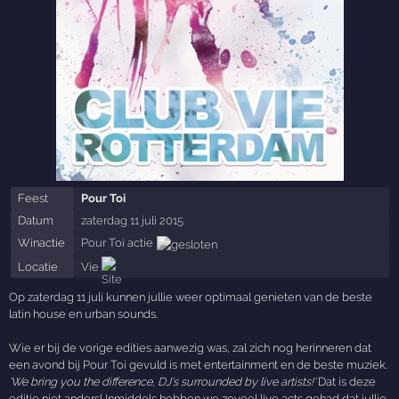
Feest
Pour Toi
Datum
zaterdag 11 juli 2015
Winactie
Pour Toi actie
Locatie
Vie
Op zaterdag 11 juli kunnen jullie weer optimaal genieten van de beste
latin house en urban sounds.
Wie er bij de vorige edities aanwezig was, zal zich nog herinneren dat
een avond bij Pour Toi gevuld is met entertainment en de beste muziek.
'We bring you the difference, DJ's surrounded by live artists!'
Dat is deze
editie niet anders! Inmiddels hebben we zoveel live acts gehad dat jullie