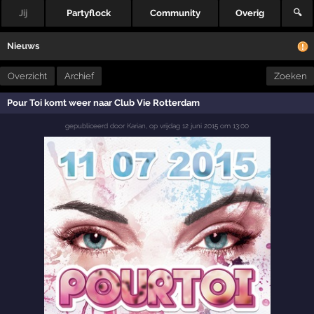
Jij
Partyflock
Community
Overig
🔍
Nieuws
Overzicht
Archief
Zoeken
Pour Toi komt weer naar Club Vie Rotterdam
gepubliceerd door
Karian
,
op
vrijdag 12 juni 2015 om 13:00