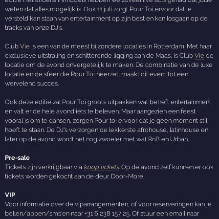
weten dat alles mogelijk is. Ook 11 juli zorgt Pour Toi ervoor dat je
versteld kan staan van entertainment op zijn best en kan losgaan op de
tracks van onze DJ's.
Club
Vie
is een van de meest bijzondere locaties in Rotterdam. Met haar
exclusieve uitstraling en schitterende ligging aan de Maas, is Club
Vie
de
locatie om de avond onvergetelijk te maken. De combinatie van de luxe
locatie en de sfeer die Pour Toi neerzet, maakt dit event tot een
wervelend succes.
Ook deze editie zal Pour Toi groots uitpakken wat betreft entertainment
en valt er de hele avond iets te beleven. Maar aangezien een feest
vooral is om te dansen, zorgen Pour toi ervoor dat je geen moment stil
hoeft te staan. De DJ's verzorgen de lekkerste afrohouse, latinhouse en
later op de avond wordt het nog zwoeler met wat RnB en Urban.
Pre-sale
Tickets zijn verkrijgbaar via
koop tickets
. Op de avond zelf kunnen er ook
tickets worden gekocht aan de deur. Door=More.
VIP
Voor informatie over de viparrangementen, of voor reserveringen kan je
bellen/appen/sms'en naar +31 6 238 157 25. Of stuur een email naar