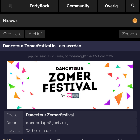
Jij
Partyflock
Community
Overig
🔍
Nieuws
Overzicht
Archief
Zoeken
Dancetour Zomerfestival in Leeuwarden
gepubliceerd door
Karian
,
op
zaterdag 30 mei 2015 om 11:00
Feest
Dancetour Zomerfestival
Datum
donderdag 18 juni 2015
Locatie
Wilhelminaplein