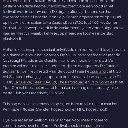
BOD events
en Leeuwarden Studiestad hebben de handen in één
geslagen en deze hechte vriendschap zorgt voor een boost in het
festivalleven in Leeuwarden. De organisaties zijn bekend van hun
evenementen als Dancetour en Leip! Samen organiseren ze op 18 juni
op het Wilhelminaplein (a.k.a
Zaailand
) van 17:00 tot 23:00 het Zomer
Festival. Het concept wordt in de aankomende jaren verder uitgebouwd
naar een festival waarbij het feest op meerdere locaties in de stad
plaatsvindt.
Het unieke concept is speciaal ontwikkeld om een verschil te zijn tussen
alle dance events in het Noorden. Op 18 juni barst het feest los met de
GayStraightParade in de Grachten van onze mooie binnenstad. De
pramen vol met uitzinnige studenten, dj's en dragqueens. De Parade
legt aan bij de Nieuwestad waar de optocht naar het
Zaailand
trekt. Op
het
Zaailand
schud je je heupen op de beats van de winnaar van de DJ
Clash,
La Fuente
,
FeestDJRuud
,
The Partysquad
en
Vato Gonzalez
ft. MC
Tjen
. Om het feest helemaal af te maken is er nog de afterparty in de
beste Club van Nederland, Club
Red
!
Er is nog een kleine verrassing op 11 juni. Kom rond 11.00 uur naar het
Kennisplein (tussen Stenden hogeschool en NHL hogeschool).
Bye bye regen en welkom zalige zomer! Voor meer zinderend
zomernieuws over het Zomer Festival check je natuurlijk de