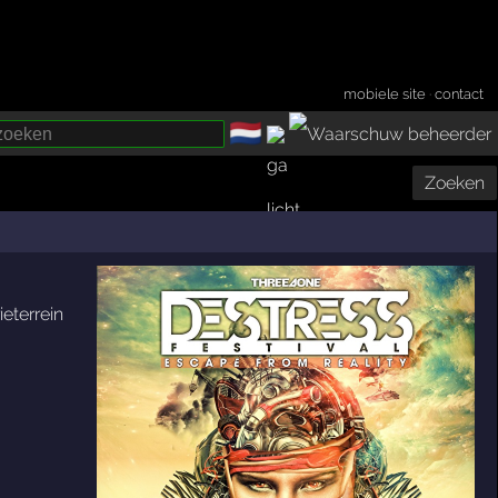
mobiele site
·
contact
🇳🇱
­
Zoeken
ieterrein