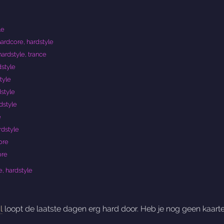
le
ardcore, hardstyle
ardstyle, trance
dstyle
tyle
dstyle
dstyle
e
rdstyle
ore
ore
, hardstyle
l
loopt de laatste dagen erg hard door. Heb je nog geen kaarte