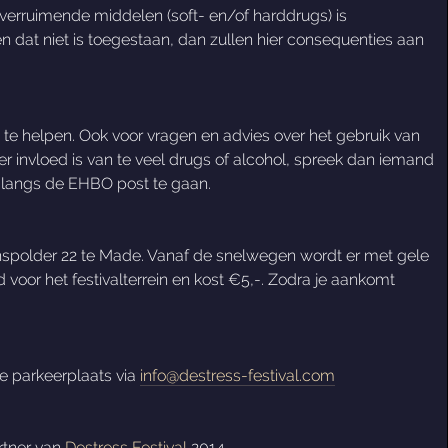
tverruimende middelen (soft- en/of harddrugs) is
en dat niet is toegestaan, dan zullen hier consequenties aan
e te helpen. Ook voor vragen en advies over het gebruik van
 invloed is van te veel drugs of alcohol, spreek dan iemand
en langs de EHBO post te gaan.
eltjenspolder 22 te Made. Vanaf de snelwegen wordt er met gele
 voor het festivalterrein en kost €5,-. Zodra je aankomt
e parkeerplaats via
info@destress-festival.com
rtner van
Destress Festival
2014.