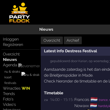
Nieuws
Inloggen
Overzicht
Archief
Registreren
Latest info Destress Festival
Overzicht
Nieuws
gepubliceerd door
Karian
,
op
woensdag 3
Agenda
Aanstaande zaterdag is het dan eindel
nu & straks
de Brieltjenspolder in Made.
kaart
Check hieronder de timetable en de laa
festivals
Winacties
WIN
Timetable
Trends
🇳🇱
14:00 - 15:15:
Foto's
Francois
za 
trance, 
Video's
🇳🇱
Nowaxx
hardstyl
Interviews