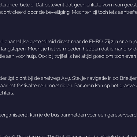
olerance' beleid. Dat betekent dat geen enkele vorm van gees
controleerd door de beveiliging. Mochten zij toch iets aantreff
e lichamelijke gezondheid direct naar de EHBO. Zij zijn er om j
en langslopen. Mocht je het vermoeden hebben dat iemand onder
ie aan voor hulp. Ook bij twijfel is het altijd goed om toch ev
older ligt dicht bij de snelweg A59. Stel je navigatie in op Bri
r het festivalterrein moet rijden. Parkeren kan op het grasveld
chters.
eorganiseerd, kun je de bus aanmelden voor een gereserveerd
l
2014? Reis dan met ThePartyExpress.nl, de officiële travel pa