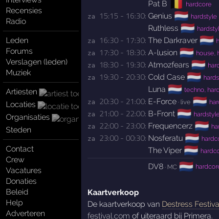
🇧🇪
Pat B
hardcore
Recensies
🇳🇱
15:15 - 16:30:
Genius
za 
hardstyle
Radio
🇳🇱
Ruthless
hardsty
🇳🇱
16:30 - 17:30:
Leden
The Darkraver
za 
h
🇳🇱
Forums
17:30 - 18:30:
A-lusion
za 
house, h
Verslagen (leden)
🇳🇱
18:30 - 19:30:
Atmozfears
za 
har
Muziek
🇳🇱
19:30 - 20:30:
Cold Case
za 
hards
🇳🇱
Luna
techno, har
Artiesten
🇳🇱
20:30 - 21:00:
E-Force
za 
· live
har
Locaties
🇳🇱
21:00 - 22:00:
B-Front
za 
hardstyl
Organisaties
🇳🇱
22:00 - 23:00:
Frequencerz
za 
ha
Steden
🇳🇱
23:00 - 00:30:
Nosferatu
za 
hardc
🇳🇱
Contact
The Viper
hardc
Crew
🇳🇱
DV8
· MC
hardcore
Vacatures
Donaties
Beleid
Kaartverkoop
Help
De kaartverkoop van
Destress Festiva
Adverteren
festival.com
of uiteraard bij Primera.