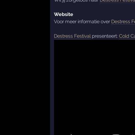
Website
Voor meer informatie over
Destress Fe
Destress Festival
presenteert:
Cold C