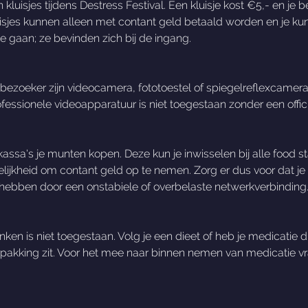
 kluisjes tijdens Destress Festival. Een kluisje kost €5,- en je 
luisjes kunnen alleen met contant geld betaald worden en je ku
te gaan; ze bevinden zich bij de ingang.
ezoeker zijn videocamera, fototoestel of spiegelreflexcamer
fessionele videoapparatuur is niet toegestaan zonder een offic
se kassa's je munten kopen. Deze kun je inwisselen bij alle food 
ijkheid om contant geld op te nemen. Zorg er dus voor dat je al
 hebben door een onstabiele of overbelaste netwerkverbinding
n is niet toegestaan. Volg je een dieet of heb je medicatie di
verpakking zit. Voor het mee naar binnen nemen van medicatie v