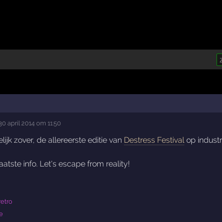
0 april 2014 om 11:50
ijk zover, de allereerste editie van
Destress Festival
op industr
tste info. Let's escape from reality!
retro
e