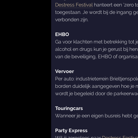
Destress Festival
hanteert een 'zero t
toegestaan. Je wordt bij de ingang ge
verbonden zijn.
EHBO
Ga voor klachten met betrekking tot j
alcohol en drugs kun je gerust bij h
van de beveiliging, EHBO of organisat
Vervoer
Per auto: industrieterrein Brieltjensp
borden duidelijk aangegeven hoe je naa
wordt je begeleid door de parkeerwa
Touringcars
Wanneer je een eigen busreis hebt g
Party Express
Wil jij zorgeloos naar
Destress Festiva