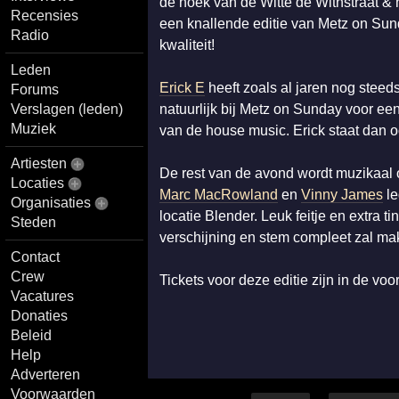
de hoek van de Witte de Withstraat & h
Recensies
een knallende editie van Metz on Sunday
Radio
kwaliteit!
Leden
Erick E
heeft zoals al jaren nog steed
Forums
Verslagen (leden)
natuurlijk bij Metz on Sunday voor een
Muziek
van de house music. Erick staat dan oo
Artiesten
De rest van de avond wordt muzikaal 
Locaties
Marc MacRowland
en
Vinny James
le
Organisaties
locatie Blender. Leuk feitje en extra ti
Steden
verschijning en stem compleet zal mak
Contact
Crew
Tickets voor deze editie zijn in de voo
Vacatures
Donaties
Beleid
Help
Adverteren
Voorwaarden