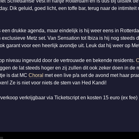
et Schiedamse Vest in hartje Rotterdam en is dus bij uitstek de
. Dik geluid, goed licht, een toffe bar, terug naar de intimiteit
s een drukke agenda, maar eindelijk is hij weer eens in Rotterd
 exclusieve Metz set. Van Sensation tot Ibiza is hij nog steeds 
k garant voor een heerlijk avondje uit. Leuk dat hij weer op Met
op niveau ingevuld door de vertrouwde en bekende residents.
C
ggen de lat steeds hoger en zij zullen dit ook zeker doen in de
ntje is dat MC
Choral
met een live p/a set de avond met haar pra
en! Ze is niet voor niets de stem van Hed Kandi!
rverkoop verkrijgbaar via Ticketscript en kosten 15 euro (ex fee)