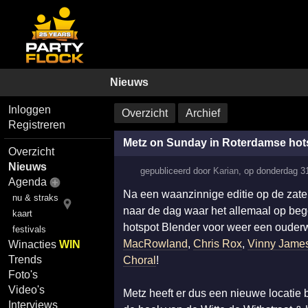
Nieuws
Inloggen
Overzicht
Archief
Registreren
Metz on Sunday in Roterdamse hot
Overzicht
Nieuws
gepubliceerd door
Karian
,
op
donderdag 3
Agenda
Na een waanzinnige editie op de zate
nu & straks
naar de dag waar het allemaal op b
kaart
hotspot Blender voor weer een ouder
festivals
MacRowland
,
Chris Rox
,
Vinny Jame
Winacties
WIN
Trends
Choral
!
Foto's
Video's
Metz heeft er dus een nieuwe locatie b
Interviews