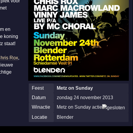
 plek voor
 met
am en
de koning
z staat!
hris Rox
,
 nieuwe
chtige
Feest
Metz on Sunday
Datum
zondag 24 november 2013
Winactie
Metz on Sunday actie
Locatie
Blender