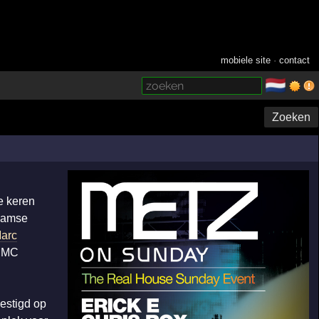
mobiele site
·
contact
🇳🇱
­
Zoeken
e keren
rdamse
arc
e MC
vestigd op