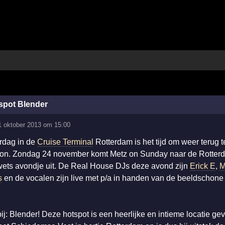
spot Blender
1 oktober 2013 om 15:00
rdag in de
Cruise Terminal
Rotterdam is het tijd om weer terug t
egon. Zondag 24 november komt Metz on Sunday naar de Rotte
wets avondje uit. De Real House DJs deze avond zijn
Erick E
,
M
s
en de vocalen zijn live met p/a in handen van de beeldschon
ij: Blender! Deze hotspot is een heerlijke en intieme locatie ge