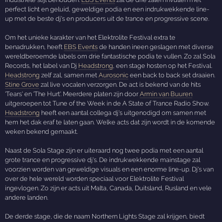
perfect licht en geluid, geweldige podia en een indrukwekkende line-
up met de beste dj's en producers uit de trance en progressive scene.
Om het unieke karakter van het Elektrolite Festival extra te
benadrukken, heeft
EBS Events
de handen ineen geslagen met diverse
wereldberoemde labels om drie fantastische podia te vullen. Zo zal Sola
Records, het label van Dj
Headstrong
, een stage hosten op het Festival.
Headstrong
zelf zal, samen met
Aurosonic
een back to back set draaien.
Stine Grove
zal live vocalen verzorgen. De act is bekend van de hits
'Tears' en 'The Hurt'. Meerdere platen zijn door
Armin van Buuren
uitgeroepen tot Tune of the Week in de A State of Trance Radio Show.
Headstrong
heeft een aantal collega dj's uitgenodigd om samen met
hem het dak eraf te laten gaan. Welke acts dat zijn wordt in de komende
weken bekend gemaakt.
Naast de Sola Stage zijn er uiteraard nog twee podia met een aantal
grote trance en progressive dj's. De indrukwekkende mainstage zal
voorzien worden van geweldige visuals en een enorme line-up. Dj's van
over de hele wereld worden speciaal voor Elektrolite Festival
ingevlogen. Zo zijn er acts uit Malta, Canada, Duitsland, Rusland en vele
andere landen.
De derde stage, die de naam Northern Lights Stage zal krijgen, biedt