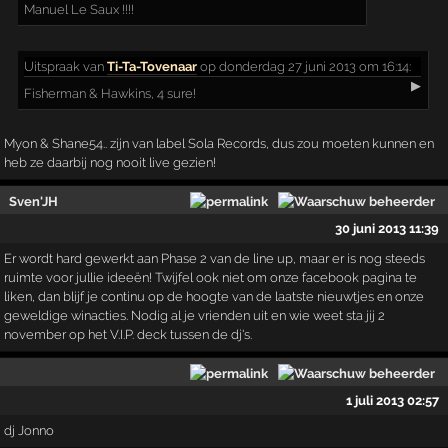
Manuel Le Saux !!!!
Uitspraak
van
Ti-Ta-Tovenaar
op donderdag 27 juni 2013 om 16:14:
▶
Fisherman & Hawkins, 4 sure!
Myon & Shane54.. zijn van label Sola Records, dus zou moeten kunnen en
heb ze daarbij nog nooit live gezien!
Sven'JH
30 juni 2013 11:39
Er wordt hard gewerkt aan Phase 2 van de line up, maar er is nog steeds
ruimte voor jullie ideeën! Twijfel ook niet om onze facebook pagina te
liken, dan blijf je continu op de hoogte van de laatste nieuwtjes en onze
geweldige winacties. Nodig al je vrienden uit en wie weet sta jij 2
november op het V.I.P. deck tussen de dj's.
1 juli 2013 02:57
dj Jonno