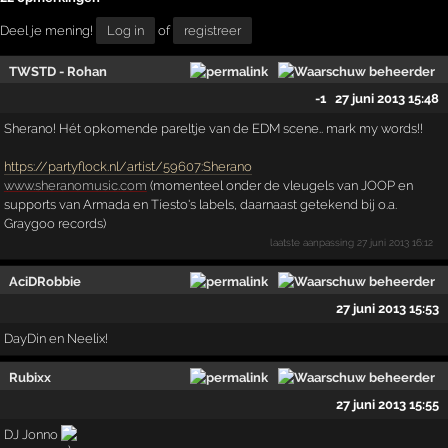
Deel je mening!
Log in
of
registreer
TWSTD - Rohan
-1
27 juni 2013 15:48
Sherano! Hét opkomende pareltje van de EDM scene.. mark my words!!
https://partyflock.nl/artist/59607:Sherano
www.sheranomusic.com
(momenteel onder de vleugels van JOOP en
supports van Armada en Tíesto's labels, daarnaast getekend bij o.a.
Graygoo records)
laatste aanpassing
27 juni 2013 16:12
AciDRobbie
27 juni 2013 15:53
DayDin en Neelix!
Rubixx
27 juni 2013 15:55
DJ Jonno