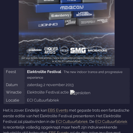
Feest
Elektrolite Festival
· The new indoor trance and progressive
experience
Datum
zaterdag 2 november 2013
Winactie
Elektrolite Festival actie
Locatie
ECI Cultuurfabriek
Het is zover. Eindelijk kan
EBS Events
met gepaste trots een fantastische
eerste editie van het Elektrolite Festival presenteren. Het Elektrolite
Festival zal plaatsvinden in de
ECI Cultuurfabriek
. De
ECI Cultuurfabriek
is recentelijk volledig opgeknapt maar heeft zijn indrukwekkende
industriële stijl behouden.
EBS Events
zal de drie zalen invullen met