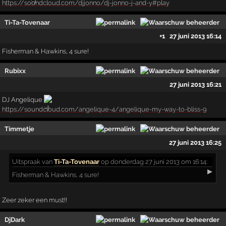
https://soundcloud.com/djjonno/dj-jonno-j-and-y#play
Ti-Ta-Tovenaar
+1
27 juni 2013 16:14
Fisherman & Hawkins, 4 sure!
Rubixx
27 juni 2013 16:21
DJ Angelique
https://soundcloud.com/angelique-4/angelique-my-way-to-bliss-9
Timmetje
27 juni 2013 16:25
Uitspraak
van
Ti-Ta-Tovenaar
op donderdag 27 juni 2013 om 16:14:
▶
Fisherman & Hawkins, 4 sure!
Zeer zeker een must!!
DjDark