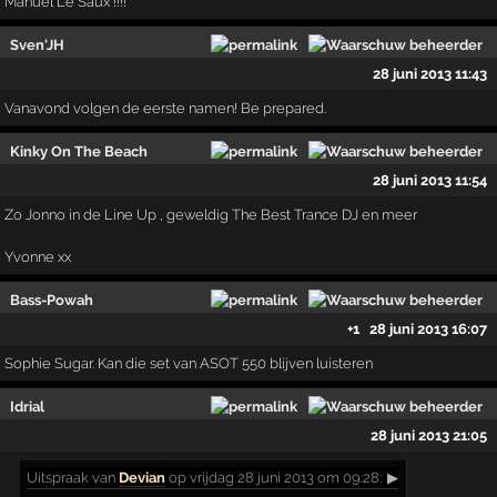
Manuel Le Saux !!!!
Sven'JH
28 juni 2013 11:43
Vanavond volgen de eerste namen! Be prepared.
Kinky On The Beach
28 juni 2013 11:54
Zo Jonno in de Line Up , geweldig The Best Trance DJ en meer
Yvonne xx
Bass-Powah
+1
28 juni 2013 16:07
Sophie Sugar. Kan die set van ASOT 550 blijven luisteren
Idrial
28 juni 2013 21:05
Uitspraak
van
Devian
op vrijdag 28 juni 2013 om 09:28:
▶