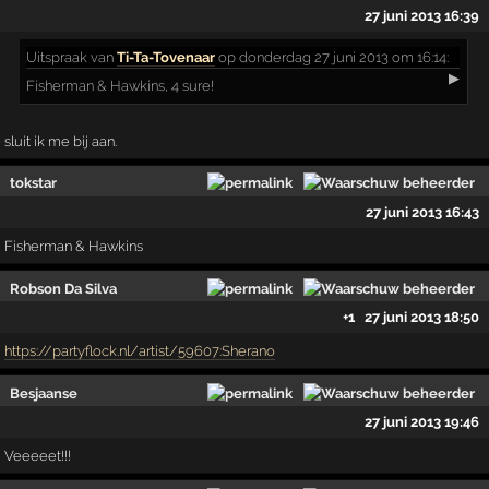
27 juni 2013 16:39
Uitspraak
van
Ti-Ta-Tovenaar
op donderdag 27 juni 2013 om 16:14:
▶
Fisherman & Hawkins, 4 sure!
sluit ik me bij aan.
tokstar
27 juni 2013 16:43
Fisherman & Hawkins
Robson Da Silva
+1
27 juni 2013 18:50
https://partyflock.nl/artist/59607:Sherano
Besjaanse
27 juni 2013 19:46
Veeeeet!!!