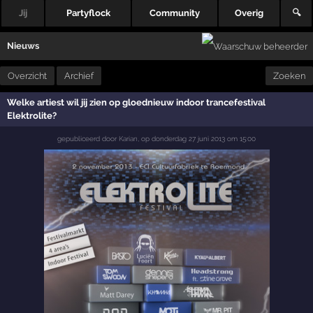
Jij
Partyflock
Community
Overig
🔍
Nieuws
Overzicht
Archief
Zoeken
Welke artiest wil jij zien op gloednieuw indoor trancefestival
Elektrolite?
gepubliceerd door
Karian
,
op
donderdag 27 juni 2013 om 15:00