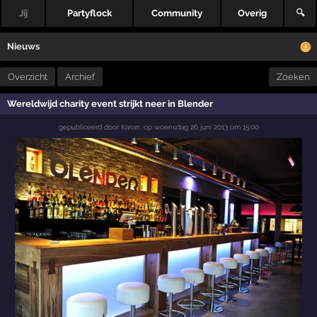
Jij
Partyflock
Community
Overig
🔍
Nieuws
Overzicht
Archief
Zoeken
Wereldwijd charity event strijkt neer in Blender
gepubliceerd door
Karian
,
op
woensdag 26 juni 2013 om 15:00