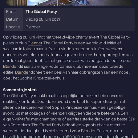
Feest
The Global Party
Datum
vrijdag 28 juni 2013
Locatie
Blender
Op vrijdag 28 juni vindt het wereldwijde charity event The Global Party
plaats in club
Blender
. The Global Party is een wereldwijd initiatief
waaraan in totaal maar liefst 120 steden meedoen. In één weekend
doneren 's werelds meest toonaangevende clubs hun opbrengsten aan
een lokaal goed doel. Na het grote succes van voorgaande editie doet
Blender
dit jaar als enige Rotterdamse club mee aan deze tweede
editie.
Blender
doneert een deel van haar opbrengsten aan een nobel
doel: het Sophia Kinderziekenhuis.
Samen sta je sterk
The Global Party maakt maatschappelijke betrokkenheid concreet,
makkelijk en leuk. Door deze avond een tafel te kopen steun je niet
alleen de kinderen van het Sophia Kinderziekenhuis – een gezellige
avond uit met collega's of vrienden krijgt een diepere betekenis. Een
eigen VIP-tafel met champagne of een fles sterke drank en de beste Dj's
van Rotterdam: The Global Party belooft een groots charity event te
worden. Liefdadigheid is niet vreemd voor
Blender
. Echter, om op
hetzelfde moment met meer dan 360.000 mensen over de hele wereld