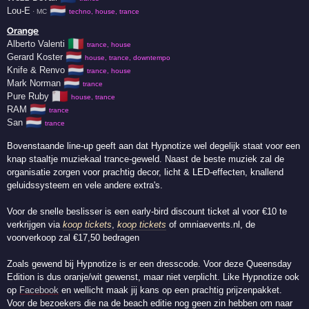
🇳🇱
Lou-E
· MC
techno, house, trance
Orange
🇮🇹
Alberto Valenti
trance, house
🇳🇱
Gerard Koster
house, trance, downtempo
🇳🇱
Knife & Renvo
trance, house
🇳🇱
Mark Norman
trance
🇲🇹
Pure Ruby
house, trance
🇳🇱
RAM
trance
🇳🇱
San
trance
Bovenstaande line-up geeft aan dat Hypnotize wel degelijk staat voor een
knap staaltje muziekaal trance-geweld. Naast de beste muziek zal de
organisatie zorgen voor prachtig decor, licht & LED-effecten, knallend
geluidssysteem en vele andere extra's.
Voor de snelle beslisser is een early-bird discount ticket al voor €10 te
verkrijgen via
koop tickets
,
koop tickets
of omniaevents.nl, de
voorverkoop zal €17,50 bedragen
Zoals gewend bij Hypnotize is er een dresscode. Voor deze Queensday
Edition is dus oranje/wit gewenst, maar niet verplicht. Like Hypnotize ook
op
Facebook
en wellicht maak jij kans op een prachtig prijzenpakket.
Voor de bezoekers die na de beach editie nog geen zin hebben om naar