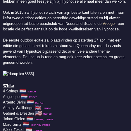
hebben in een goed feestje zijn bij Hypnotize allemaal meer dan welkom.
Ook in 2013 zal Hypnotize zich van zijn beste kant laten zien met maar
liefst twee outdoor edities op hetzelfde geweldige strand en bij alweer
uitgeroepen tot beste beachclub van Nederland Beachclub
Vroeger
, een
locatie die perfect aansluit op de hoge kwaliteitseisen van Hypnotize.
De eerste outdoor editie zal plaatsvinden op zaterdag 27 april met een
editie die geheel in het teken zal staan van Queensday met dus zoals
gewend van Hypnotize bijpassend decor en vele andere thema-
elementen. De line-up is rond en mag ook zeer zeker speciaal en groots
genoemd worden:
White
🇳🇱
4 Strings
trance
🇳🇱
Angelique
trance
🇳🇱
Artento Divini
trance
🇬🇧
Ashley Wallbridge
trance
🇺🇸
Gabriel & Dresden
trance
🇳🇱
Johan Gielen
house, trance
🇳🇱
Marc Simz
techno, trance
🇳🇱
Wezz Devall
trance