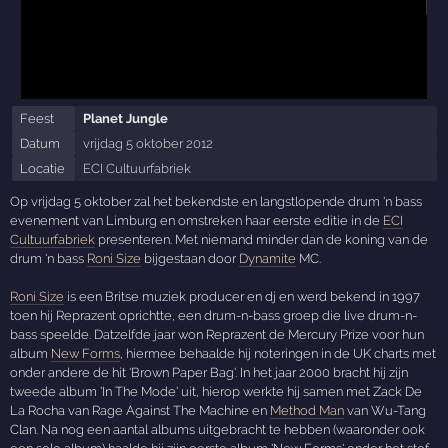
Feest
Planet Jungle
Datum
vrijdag 5 oktober 2012
Locatie
ECI Cultuurfabriek
Op vrijdag 5 oktober zal het bekendste en langstlopende drum 'n bass
evenement van Limburg en omstreken haar eerste editie in de
ECI
Cultuurfabriek
presenteren. Met niemand minder dan de koning van de
drum 'n bass
Roni Size
bijgestaan door
Dynamite
MC.
Roni Size
is een Britse muziek producer en dj en werd bekend in 1997
toen hij Reprazent oprichtte, een drum-n-bass groep die live drum-n-
bass speelde. Datzelfde jaar won Reprazent de Mercury Prize voor hun
album
New Forms
, hiermee behaalde hij noteringen in de UK charts met
onder andere de hit 'Brown Paper Bag'. In het jaar 2000 bracht hij zijn
tweede album 'In The Mode' uit, hierop werkte hij samen met Zack De
La Rocha van Rage Against The Machine en
Method Man
van Wu-Tang
Clan. Na nog een aantal albums uitgebracht te hebben (waaronder ook