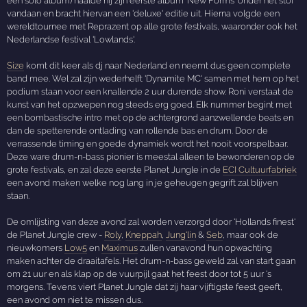
een solo album) haalde hij zijn eerste album 'New Forms' onder het stof
vandaan en bracht hiervan een 'deluxe' editie uit. Hierna volgde een
wereldtournee met Reprazent op alle grote festivals, waaronder ook het
Nederlandse festival 'Lowlands'.
Size
komt dit keer als dj naar Nederland en neemt dus geen complete
band mee. Wel zal zijn wederhelft 'Dynamite MC' samen met hem op het
podium staan voor een knallende 2 uur durende show. Roni verstaat de
kunst van het opzwepen nog steeds erg goed. Elk nummer begint met
een bombastische intro met op de achtergrond aanzwellende beats en
dan de spetterende ontlading van rollende bas en drum. Door de
verrassende timing en goede dynamiek wordt het nooit voorspelbaar.
Deze ware drum-n-bass pionier is meestal alleen te bewonderen op de
grote festivals, en zal deze eerste Planet Jungle in de
ECI Cultuurfabriek
een avond maken welke nog lang in je geheugen gegrift zal blijven
staan.
De omlijsting van deze avond zal worden verzorgd door 'Hollands finest'
de Planet Jungle crew -
Roly
,
Kneppah
,
Jung'lin
&
Seb
, maar ook de
nieuwkomers
Low5
en
Maximus
zullen vanavond hun opwachting
maken achter de draaitafels. Het drum-n-bass geweld zal van start gaan
om 21 uur en als klap op de vuurpijl gaat het feest door tot 5 uur 's
morgens. Tevens viert Planet Jungle dat zij haar vijftigste feest geeft,
een avond om niet te missen dus.