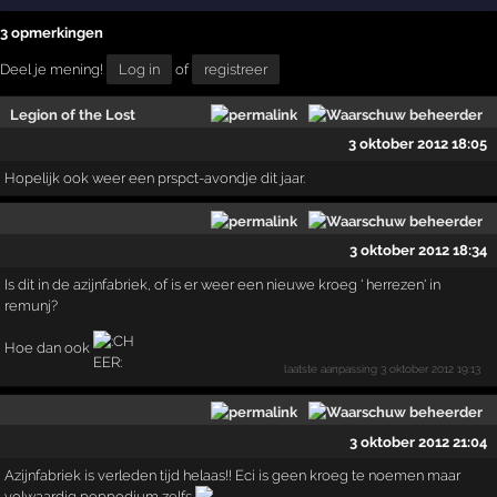
3 opmerkingen
Deel je mening!
Log in
of
registreer
Legion of the Lost
3 oktober 2012 18:05
Hopelijk ook weer een prspct-avondje dit jaar.
3 oktober 2012 18:34
Is dit in de azijnfabriek, of is er weer een nieuwe kroeg ' herrezen' in
remunj?
Hoe dan ook
laatste aanpassing
3 oktober 2012 19:13
3 oktober 2012 21:04
Azijnfabriek is verleden tijd helaas!! Eci is geen kroeg te noemen maar
volwaardig poppodium zelfs