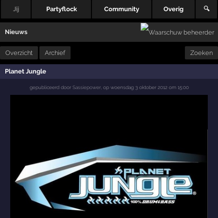
Jij
Partyflock
Community
Overig
🔍
Nieuws
Overzicht
Archief
Zoeken
Planet Jungle
gepubliceerd door
Sassiepower
,
op
woensdag 3 oktober 2012 om 15:00