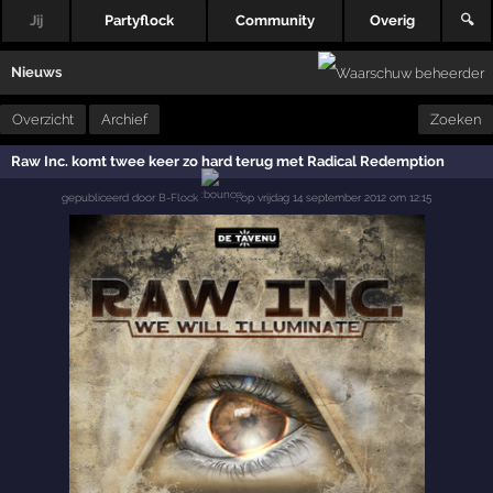
Jij
Partyflock
Community
Overig
🔍
Nieuws
Overzicht
Archief
Zoeken
Raw Inc. komt twee keer zo hard terug met Radical Redemption
gepubliceerd door
B-Flock
,
op
vrijdag 14 september 2012 om 12:15