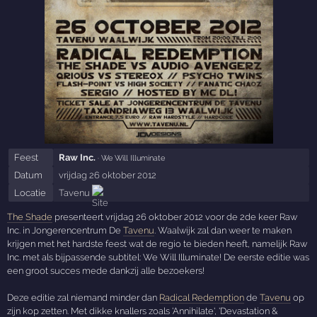
Feest
Raw Inc.
· We Will Illuminate
Datum
vrijdag 26 oktober 2012
Locatie
Tavenu
The Shade
presenteert vrijdag 26 oktober 2012 voor de 2de keer Raw
Inc. in Jongerencentrum De
Tavenu
. Waalwijk zal dan weer te maken
krijgen met het hardste feest wat de regio te bieden heeft, namelijk Raw
Inc. met als bijpassende subtitel: We Will Illuminate! De eerste editie was
een groot succes mede dankzij alle bezoekers!
Deze editie zal niemand minder dan
Radical Redemption
de
Tavenu
op
zijn kop zetten. Met dikke knallers zoals 'Annihilate', 'Devastation &