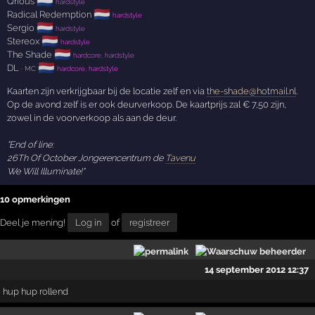
🇳🇱
Qrious
hardstyle
🇳🇱
Radical Redemption
hardstyle
🇳🇱
Sergio
hardstyle
🇳🇱
Stereox
hardstyle
🇳🇱
The Shade
hardcore, hardstyle
🇳🇱
DL
· MC
hardcore, hardstyle
Kaarten zijn verkrijgbaar bij de locatie zelf en via
the-shade@hotmail.nl
.
Op de avond zelf is er ook deurverkoop. De kaartprijs zal € 7,50 zijn,
zowel in de voorverkoop als aan de deur.
"End of line:
26Th Of October Jongerencentrum de
Tavenu
We Will Illuminate!"
10 opmerkingen
Deel je mening!
Log in
of
registreer
14 september 2012 12:37
hup hup rollend