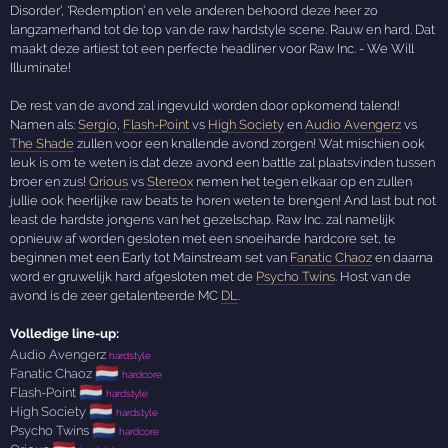
Disorder', 'Redemption' en vele anderen behoord deze heer zo
langzamerhand tot de top van de raw hardstyle scene. Rauw en hard. Dat
maakt deze artiest tot een perfecte headliner voor Raw Inc. - We Will
Illuminate!
De rest van de avond zal ingevuld worden door opkomend talend!
Namen als:
Sergio
,
Flash-Point
vs
High Society
en
Audio Avengerz
vs
The Shade
zullen voor een knallende avond zorgen! Wat mischien ook
leuk is om te weten is dat deze avond een battle zal plaatsvinden tussen
broer en zus!
Qrious
vs
Stereox
nemen het tegen elkaar op en zullen
jullie ook heerlijke raw beats te horen weten te brengen! And last but not
least de hardste jongens van het gezelschap. Raw Inc. zal namelijk
opnieuw af worden gesloten met een snoeiharde hardcore set, te
beginnen met een Early tot Mainstream set van
Fanatic Chaoz
en daarna
word er gruwelijk hard afgesloten met de
Psycho Twins
. Host van de
avond is de zeer getalenteerde MC
DL
.
Volledige line-up:
Audio Avengerz
hardstyle
🇳🇱
Fanatic Chaoz
hardcore
🇳🇱
Flash-Point
hardstyle
🇳🇱
High Society
hardstyle
🇳🇱
Psycho Twins
hardcore