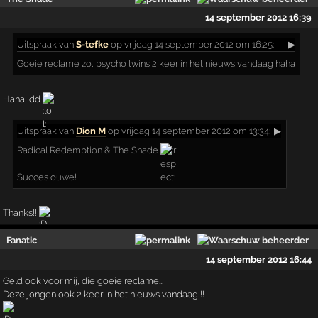
14 september 2012 16:39
Uitspraak
van
S-tefke
op vrijdag 14 september 2012 om 16:25:
▶
Goeie reclame zo, psycho twins 2 keer in het nieuws vandaag haha
Haha idd
Uitspraak
van
Dion M
op vrijdag 14 september 2012 om 13:34:
▶
Radical Redemption & The Shade
Succes ouwe!
Thanks!!
Fanatic
14 september 2012 16:44
Geld ook voor mij, die goeie reclame...
Deze jongen ook 2 keer in het nieuws vandaag!!!