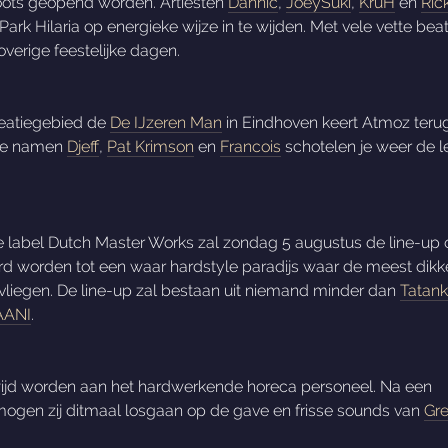
groots geopend worden. Artiesten
Dannic
,
JoeySuki
,
KruH
en
Ric
ark Hilaria op energieke wijze in te wijden. Met vele vette beat
verige feestelijke dagen.
creatiegebied de
De IJzeren Man
in Eindhoven keert Atmoz teru
de namen
Djeff
,
Pat Krimson
en
Francois
schotelen je weer de l
 label Dutch Master Works zal zondag 5 augustus de line-up 
 worden tot een waar hardstyle paradijs waar de meest dikk
 vliegen. De line-up zal bestaan uit niemand minder dan
Tatan
AANI
.
jd worden aan het hardwerkende horeca personeel. Na een
mogen zij ditmaal losgaan op de gave en frisse sounds van
Gre