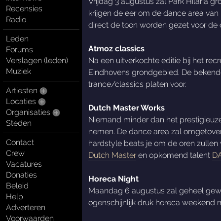
Vrijdag 3 augustus zal Park Hilaria 
Recensies
krijgen de eer om de dance area van P
Radio
direct de toon worden gezet voor de o
Leden
Atmoz classics
Forums
Verslagen (leden)
Na een uitverkochte editie bij het re
Muziek
Eindhovens grondgebied. De beken
trance/classics platen voor.
Artiesten
Locaties
Dutch Master Works
Organisaties
Niemand minder dan het prestigieuze
Steden
nemen. De dance area zal omgetoverd
Contact
hardstyle beats je om de oren zullen
Crew
Dutch Master
en opkomend talent
D
Vacatures
Donaties
Horeca Night
Beleid
Maandag 6 augustus zal geheel gewi
Help
ogenschijnlijk druk horeca weekend 
Adverteren
Voorwaarden