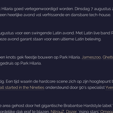
 Hilaria goed vertegenwoordigd worden. Dinsdag 7 augustus z
en heerlijke avond vol verfrissende en dansbare tech-house.
gustus voor een swingende Latin avond. Met Latin live band 
eze avond garant staan voor een ultieme Latin beleving.
n knots gek feestje bouwen op Park Hilaria.
Jameszoo
,
Ghett
gedruis op Park Hilaria.
ig. Een tijd waarin de hardcore scene zich op zijn hoogtepunt 
 all started in the Nineties
ondersteund door 90's specialist
Yve
 area gehost door het gigantische Brabantse Hardstyle label 
delijke dak eraf te blazen.
NitrouZ
,
Dozer
, 'rising stars'
Omega