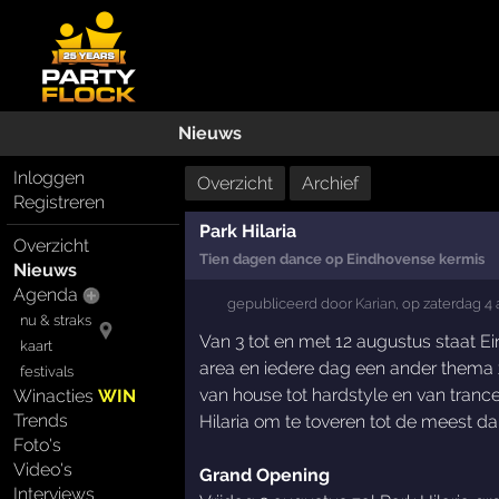
Nieuws
Inloggen
Overzicht
Archief
Registreren
Park Hilaria
Overzicht
Tien dagen dance op Eindhovense kermis
Nieuws
Agenda
gepubliceerd door
Karian
,
op
zaterdag 4
nu & straks
Van 3 tot en met 12 augustus staat E
kaart
area en iedere dag een ander thema za
festivals
van house tot hardstyle en van tranc
Winacties
WIN
Trends
Hilaria om te toveren tot de meest d
Foto's
Video's
Grand Opening
Interviews