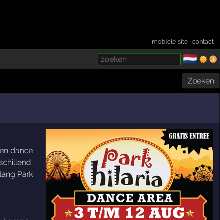
mobiele site
·
contact
🇳🇱
­
Zoeken
igen dance
schillend
lang Park