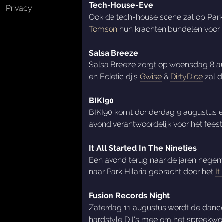
Tech-House-Eve
Privacy
Ook de tech-house scene zal op Park
Tomson
hun krachten bundelen voor e
Salsa Breeze
Salsa Breeze zorgt op woensdag 8 au
en Ecletic dj's
Gwise
&
DirtyDice
zal d
BIKI90
BIKI90 komt donderdag 9 augustus ee
avond verantwoordelijk voor het feest
It All Started In The Nineties
Een avond terug naar de jaren negent
naar Park Hilaria gebracht door het
It
Fusion Records Night
Zaterdag 11 augustus wordt de dance
hardstyle DJ's mee om het spreekwoor