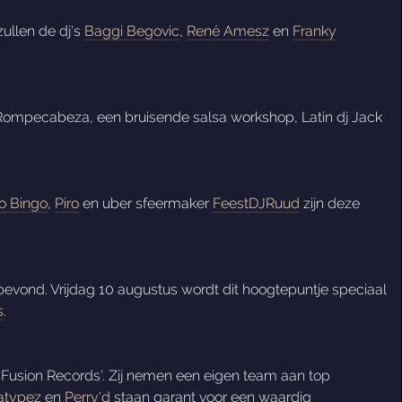
ullen de dj's
Baggi Begovic
,
René Amesz
en
Franky
Rompecabeza, een bruisende salsa workshop, Latin dj Jack
o Bingo
,
Piro
en uber sfeermaker
FeestDJRuud
zijn deze
bevond. Vrijdag 10 augustus wordt dit hoogtepuntje speciaal
s
.
'Fusion Records'. Zij nemen een eigen team aan top
typez
en
Perry'd
staan garant voor een waardig