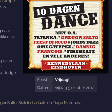
k Lampe
s zal
g naar
ekkerste
op zich
e
ka
, Judge,
Feest
Vrijdag!
Datum
vrijdag 5 oktober 2012
gor Salto
,
Sick Individuals
en
Tiago Marques
.