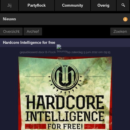
Jij
Partyflock
Community
Overig
🔍
Nieuws
Overzicht
Archief
Zoeken
Hardcore Intelligence for free
gepubliceerd door
B-Flock
,
op
zaterdag 9 juni 2012 om 09:15