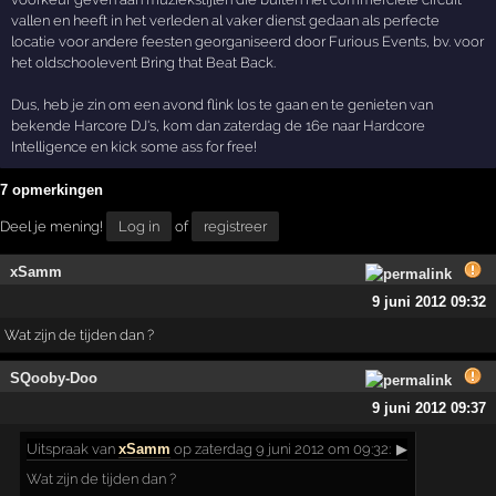
vallen en heeft in het verleden al vaker dienst gedaan als perfecte
locatie voor andere feesten georganiseerd door Furious Events, bv. voor
het oldschoolevent Bring that Beat Back.
Dus, heb je zin om een avond flink los te gaan en te genieten van
bekende Harcore DJ's, kom dan zaterdag de 16e naar Hardcore
Intelligence en kick some ass for free!
7 opmerkingen
Deel je mening!
Log in
of
registreer
xSamm
9 juni 2012 09:32
Wat zijn de tijden dan ?
SQooby-Doo
9 juni 2012 09:37
Uitspraak
van
xSamm
op zaterdag 9 juni 2012 om 09:32:
▶
Wat zijn de tijden dan ?