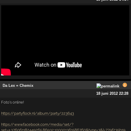
Da Lex = Chemix
18 juni 2012 22:28
Foto's online!
https://partyflock.nl/album/party/223643
https://www.facebook.com/media/set/?
set=a.376061182449265.86932.100001361586760&type=3&l=779f235b19