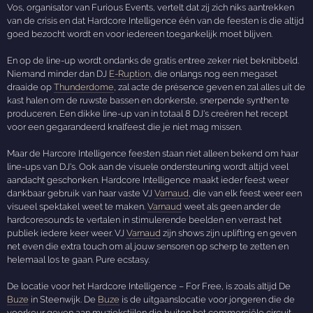
Vos, organisator van Furious Events, vertelt dat zij zich niks aantrekken
van de crisis en dat Hardcore Intelligence één van de feesten is die altijd
goed bezocht wordt en voor iedereen toegankelijk moet blijven.
En op de line-up wordt ondanks de gratis entree zeker niet beknibbeld.
Niemand minder dan DJ
E-Ruption
, die onlangs nog een megaset
draaide op
Thunderdome
, zal acte de présence geven en zal alles uit de
kast halen om de ruwste bassen en donkerste, snerpende synthen te
produceren. Een dikke line-up van in totaal 8 DJ's creëren het recept
voor een gegarandeerd knalfeest die je niet mag missen.
Maar de Harcore Intelligence feesten staan niet alleen bekend om haar
line-ups van DJ's. Ook aan de visuele ondersteuning wordt altijd veel
aandacht geschonken. Hardcore Intelligence maakt ieder feest weer
dankbaar gebruik van haar vaste VJ
Varnaud
, die van elk feest weer een
visueel spektakel weet te maken.
Varnaud
weet als geen ander de
hardcoresounds te vertalen in stimulerende beelden en verrast het
publiek iedere keer weer. VJ
Varnaud
zijn shows zijn uplifting en geven
net even die extra touch om al jouw sensoren op scherp te zetten en
helemaal los te gaan. Pure ecstasy.
De locatie voor het Hardcore Intelligence – For Free, is zoals altijd De
Buze
in Steenwijk. De
Buze
is de uitgaanslocatie voor jongeren die de
voorkeur geven aan muziekstijlen die buiten het commerciële circuit