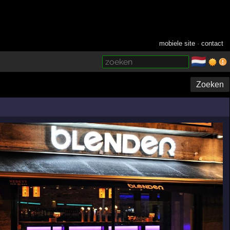
mobiele site
·
contact
🇳🇱
­
Zoeken