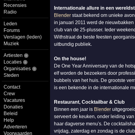
Recensies
Internationale allure in een werelds
Radio
Blender
staat bekend om unieke avond
in januari 2011 werd de nieuwbakken h
Leden
club van de 25-plusser. Ieder weeken
Forums
Verslagen (leden)
Withstraat de beste feesten georgani
Muziek
uitbundig publiek.
Artiesten
On the house!
Locaties
De One Year Anniversary van de hots
Organisaties
elf worden de bezoekers door profess
Steden
bubbels van het huis. De grootste ver
Contact
is een bekende in de internationale 
Crew
Vacatures
Restaurant, Cocktailbar & Club
Donaties
Binnen een jaar is
Blender
uitgegroeid
Beleid
serveert de keuken, onder leiding va
Help
haar dagverse menu's. De cocktailshak
Adverteren
vrijdag, zaterdag en zondag is de club
Voorwaarden