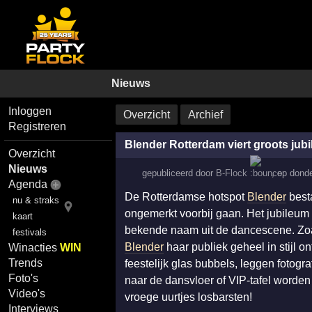
Nieuws
Inloggen
Overzicht
Archief
Registreren
Blender Rotterdam viert groots jub
Overzicht
Nieuws
gepubliceerd door
B-Flock
,
op
donde
Agenda
De Rotterdamse hotspot
Blender
besta
nu & straks
ongemerkt voorbij gaan. Het jubileum
kaart
bekende naam uit de dancescene. Zoals
festivals
Blender
haar publiek geheel in stijl 
Winacties
WIN
Trends
feestelijk glas bubbels, leggen fotogr
Foto's
naar de dansvloer of VIP-tafel worden 
Video's
vroege uurtjes losbarsten!
Interviews