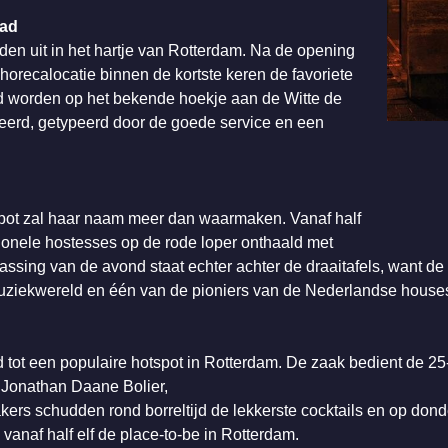
tad
en uit in het hartje van Rotterdam. Na de opening
orecalocatie binnen de kortste keren de favoriete
d worden op het bekende hoekje aan de Witte de
seerd, getypeerd door de goede service en een
pot zal haar naam meer dan waarmaken. Vanaf half
ionele hostesses op de rode loper onthaald met
rassing van de avond staat echter achter de draaitafels, want 
muziekwereld en één van de pioniers van de Nederlandse house
 tot een populaire hotspot in Rotterdam. De zaak bedient de 25
n Jonathan Daane Bolier,
ers schudden rond borreltijd de lekkerste cocktails en op don
 vanaf half elf de place-to-be in Rotterdam.