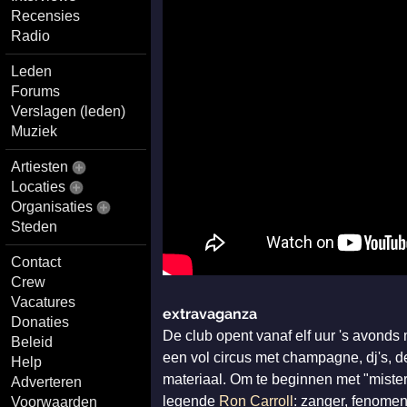
Recensies
Radio
Leden
Forums
Verslagen (leden)
Muziek
Artiesten
Locaties
Organisaties
Steden
Contact
Crew
Vacatures
extravaganza
Donaties
De club opent vanaf elf uur 's avonds
Beleid
een vol circus met champagne, dj's, de
Help
materiaal. Om te beginnen met "mister 
Adverteren
legende
Ron Carroll
: zanger, fenomen
Voorwaarden