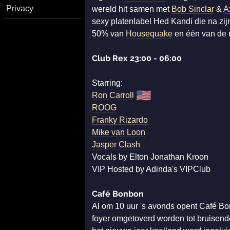
Privacy
wereld hit samen met
Bob Sinclar
&
A
sexy platenlabel Hed Kandi die na zi
50% van
Housequake
en één van de 
Club Rex 23:00 - 06:00
Starring:
🇺🇸
Ron Carroll
ROOG
Franky Rizardo
Mike van Loon
Jasper Clash
Vocals by Elton Jonathan Kroon
VIP Hosted by Adinda's VIPClub
Café Bonbon
Al om 10 uur 's avonds opent Café Bon
foyer omgetoverd worden tot bruisende