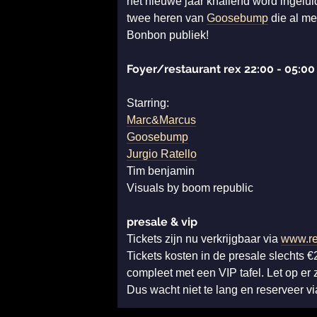
het nieuwe jaar knallend word ingeluid
twee heren van
Goosebump
die al me
Bonbon publiek!
Foyer/restaurant rex 22:00 - 05:00
Starring:
Marc&Marcus
Goosebump
Jurgio Ratello
Tim benjamin
Visuals by boom republic
presale & vip
Tickets zijn nu verkrijgbaar via
www.re
Tickets kosten in de presale slechts 
compleet met een VIP tafel. Let op er z
Dus wacht niet te lang en reserveer vi