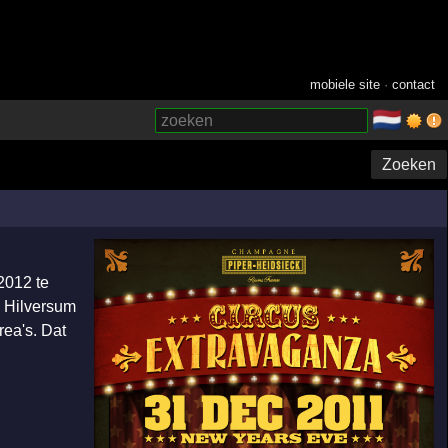
mobiele site
·
contact
🇳🇱
­
Zoeken
2012 te
 Hilversum
rea's. Dat