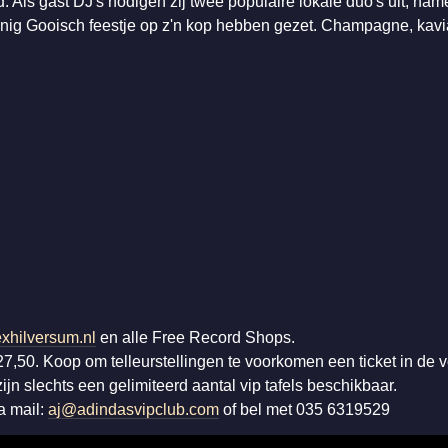
. Als gast DJ's nodigen zij twee populaire lokale duo's uit, nam
nig Gooisch feestje op z'n kop hebben gezet. Champagne, kavi
xhilversum.nl
en alle Free Record Shops.
€27,50. Koop om telleurstellingen te voorkomen een ticket in de
ijn slechts een gelimiteerd aantal vip tafels beschikbaar.
a mail:
aj@adindasvipclub.com
of bel met 035 6319529