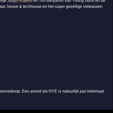
elijk
Jurgio Ratello
en Tim Benjamin van Young Guns en de
aar, house & techhouse en het super gezellige volwassen
 voorverkoop. Een avond als NYE is natuurlijk pas helemaal