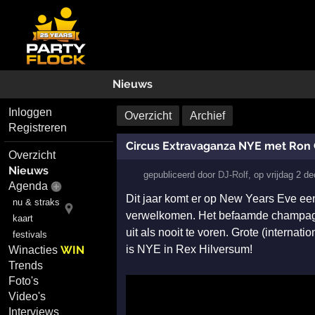
Nieuws
Inloggen
Overzicht
Archief
Registreren
Circus Extravaganza NYE met Ron 
Overzicht
Nieuws
gepubliceerd door
DJ-Rolf
,
op
vrijdag 2 d
Agenda
Dit jaar komt er op New Years Eve ee
nu & straks
verwelkomen. Het befaamde champagn
kaart
uit als nooit te voren. Grote (interna
festivals
WIN
is NYE in Rex Hilversum!
Winacties
Trends
Foto's
Video's
Interviews