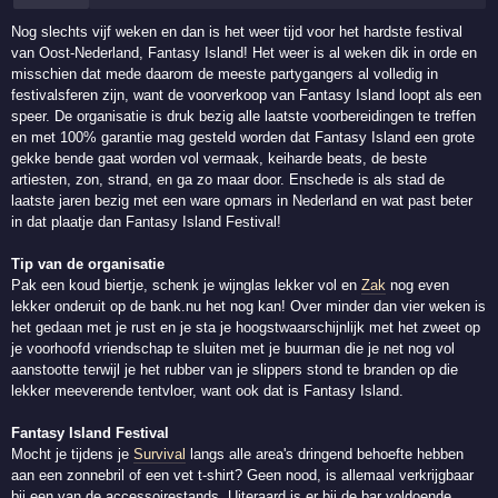
Nog slechts vijf weken en dan is het weer tijd voor het hardste festival
van Oost-Nederland, Fantasy Island! Het weer is al weken dik in orde en
misschien dat mede daarom de meeste partygangers al volledig in
festivalsferen zijn, want de voorverkoop van Fantasy Island loopt als een
speer. De organisatie is druk bezig alle laatste voorbereidingen te treffen
en met 100% garantie mag gesteld worden dat Fantasy Island een grote
gekke bende gaat worden vol vermaak, keiharde beats, de beste
artiesten, zon, strand, en ga zo maar door. Enschede is als stad de
laatste jaren bezig met een ware opmars in Nederland en wat past beter
in dat plaatje dan Fantasy Island Festival!
Tip van de organisatie
Pak een koud biertje, schenk je wijnglas lekker vol en
Zak
nog even
lekker onderuit op de bank.nu het nog kan! Over minder dan vier weken is
het gedaan met je rust en je sta je hoogstwaarschijnlijk met het zweet op
je voorhoofd vriendschap te sluiten met je buurman die je net nog vol
aanstootte terwijl je het rubber van je slippers stond te branden op die
lekker meeverende tentvloer, want ook dat is Fantasy Island.
Fantasy Island Festival
Mocht je tijdens je
Survival
langs alle area's dringend behoefte hebben
aan een zonnebril of een vet t-shirt? Geen nood, is allemaal verkrijgbaar
bij een van de accessoirestands. Uiteraard is er bij de bar voldoende