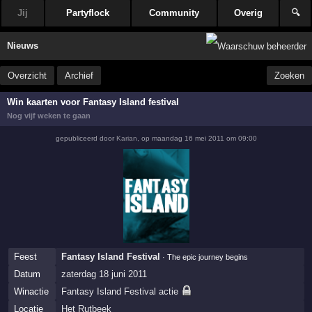
Jij
Partyflock
Community
Overig
🔍
Nieuws
Overzicht
Archief
Zoeken
Win kaarten voor Fantasy Island festival
Nog vijf weken te gaan
gepubliceerd door
Karian
,
op
maandag 16 mei 2011 om 09:00
Feest
Fantasy Island Festival
· The epic journey begins
Datum
zaterdag 18 juni 2011
Winactie
Fantasy Island Festival actie
Locatie
Het Rutbeek