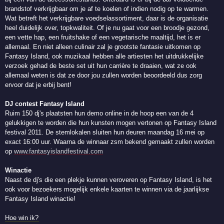
brandstof verkrijgbaar om je af te koelen of indien nodig op te warmen.
Wat betreft het verkrijgbare voedselassortiment, daar is de organisatie
heel duidelijk over, topkwaliteit. Of je nu gaat voor een broodje gezond,
een vette hap, een fruitshake of een vegetarische maaltijd, het is er
allemaal. En niet alleen culinair zal je grootste fantasie uitkomen op
Fantasy Island, ook muzikaal hebben alle artiesten het uitdrukkelijke
verzoek gehad de beste set uit hun carrière te draaien, wat ze ook
allemaal weten is dat ze door jou zullen worden beoordeeld dus zorg
ervoor dat je erbij bent!
DJ contest Fantasy Island
Ruim 150 dj's plaatsten hun demo online in de hoop een van de 4
gelukkigen te worden die hun kunsten mogen vertonen op Fantasy Island
festival 2011. De stemlokalen sluiten hun deuren maandag 16 mei op
exact 16:00 uur. Waarna de winnaar zsm bekend gemaakt zullen worden
op
www.fantasyislandfestival.com
Winactie
Naast de dj's die een plekje kunnen veroveren op Fantasy Island, is het
ook voor bezoekers mogelijk enkele kaarten te winnen via de jaarlijkse
Fantasy Island winactie!
Hoe win ik?