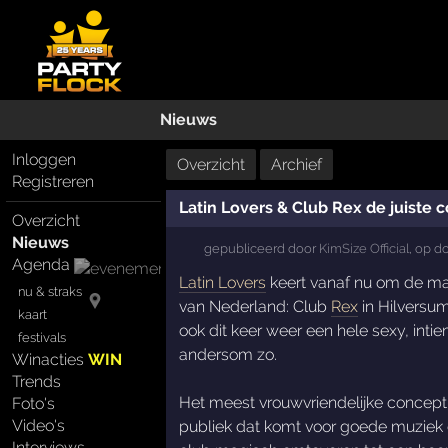
Nieuws
Inloggen
Overzicht
Archief
Registreren
Latin Lovers & Club Rex de juiste 
Overzicht
Nieuws
gepubliceerd door
KimSize Official
,
op
do
Agenda
Latin Lovers
keert vanaf nu om de ma
nu & straks
van Nederland: Club
Rex
in Hilversu
kaart
ook dit keer weer een hele sexy, int
festivals
andersom zo.
Winacties
WIN
Trends
Het meest vrouwvriendelijke concept 
Foto's
Video's
publiek dat komt voor goede muziek 
Interviews