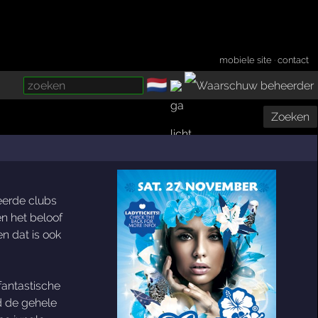
mobiele site
·
contact
🇳🇱
­
Zoeken
eerde clubs
n het beloof
n dat is ook
fantastische
jd de gehele