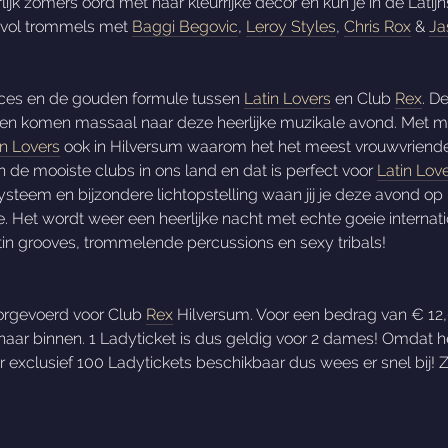
jk zomers oord met haar kleurrijke decor en kun je in de Latijn
 vol trommels met
Baggi Begovic
,
Leroy Styles
,
Chris Rox
&
Ja
succes en de gouden formule tussen
Latin Lovers
en Club
Rex
. D
en komen massaal naar deze heerlijke muzikale avond. Met 
in Lovers
ook in Hilversum waarom het het meest vrouwvriendel
n de mooiste clubs in ons land en dat is perfect voor
Latin Lov
teem en bijzondere lichtopstelling waan jij je deze avond op 
e. Het wordt weer een heerlijke nacht met echte goeie internat
latin grooves, trommelende percussions en sexy tribals!
orgevoerd voor Club
Rex
Hilversum. Voor een bedrag van € 12
ar binnen. 1 Ladyticket is dus geldig voor 2 dames! Omdat he
ar exclusief 100 Ladytickets beschikbaar dus wees er snel bij! Ze