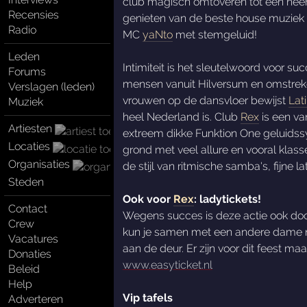
club magisch omtoveren tot een heerli
Recensies
genieten van de beste house muziek
Radio
MC
yaNto
met stemgeluid!
Leden
Intimiteit is het sleutelwoord voor 
Forums
mensen vanuit Hilversum en omstrek
Verslagen (leden)
vrouwen op de dansvloer bewijst
Lat
Muziek
heel Nederland is. Club
Rex
is een va
Artiesten
extreem dikke Funktion One geluidssys
Locaties
grond met veel allure en vooral klass
Organisaties
de stijl van ritmische samba's, fijne 
Steden
Ook voor
Rex
: ladytickets!
Contact
Wegens succes is deze actie ook do
Crew
kun je samen met een andere dame na
Vacatures
aan de deur. Er zijn voor dit feest ma
Donaties
www.easyticket.nl
Beleid
Help
Vip tafels
Adverteren