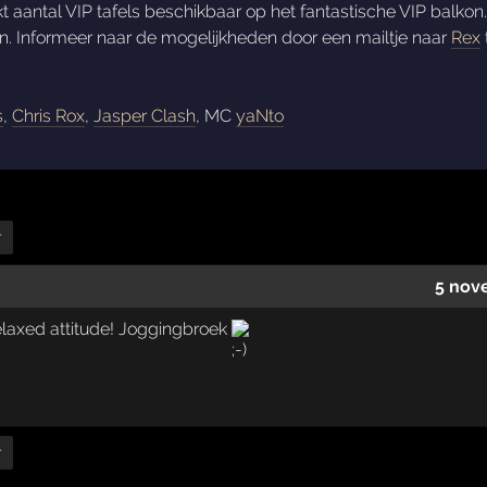
t aantal VIP tafels beschikbaar op het fantastische VIP balkon. V
en. Informeer naar de mogelijkheden door een mailtje naar
Rex
s
,
Chris Rox
,
Jasper Clash
, MC
yaNto
r
5 nov
elaxed attitude! Joggingbroek
r