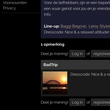
Voorwaarden
Voor de liefhebbers zijn er een beperk
Privacy
een waar genot voor jou en je vriend
Info
Line-up:
Baggi Begovic
,
Leroy Style
Dresscode: Nice & a relaxed attitude!
1 opmerking
Deel je mening!
Log in
of
registree
BadTrip
Dresscode: Nice & a r
Deel je mening!
Log in
of
registree