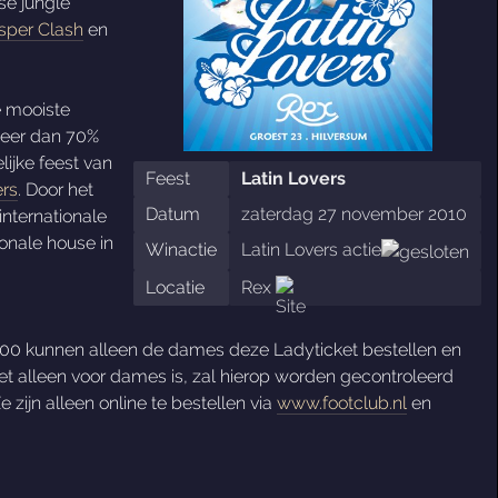
se jungle
sper Clash
en
e mooiste
meer dan 70%
ijke feest van
Feest
Latin Lovers
ers
. Door het
Datum
zaterdag 27 november 2010
internationale
ionale house in
Winactie
Latin Lovers actie
Locatie
Rex
,00 kunnen alleen de dames deze Ladyticket bestellen en
t alleen voor dames is, zal hierop worden gecontroleerd
 zijn alleen online te bestellen via
www.footclub.nl
en