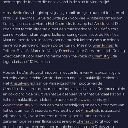
andere goede feesten die deze avond in de stad te vinden zijn!
Amstelveld
Qday begint op vrijdag 30 april om 13:00 uur met feesten tot
21:00 uur 's avonds. De vertrouwde plek voor veel Amsterdammers om
Koninginnenacht te vieren. Het
Chemistry
feest op het
Amstelveld
. Dit
keer is het terrein uitgebreid met een terrasgedeelte inclusief pizza's,
pannenkoeken, champagne, koffie en springkussen voor de kleintjes.
Maar de meesten zullen toch voor de muziek komen van hun helden.
namen die genoemd mogen worden zijn: dj Maestro,
Sven Prinsen
&
Tettero
,
Brian S
.,
Marcello
,
Vandy
,
Dennis van der Geest
en
Jaziah
. De dag
wordt gehost door niemand minder dan "the voice of
Chemistry
":, de
legendarische MC
Marxman
.
Hoewel het
Amstelveld
midden in het centrum van Amsterdam ligt, is
het zelfs voor de echte Amsterdammer nog niet makkelijk te vinden.
Het
Amstelveld
ligt aan de Prinsengracht ter hoogte van de
Utrechtsestraat en is op 10 minuten loop afstand van het Rembrandtplein
en ook dicht in de buurt van het Leidseplein. Vanaf het Centraal station is
het ook makkelijk wandelend te bereiken. Zie
www.chemistry.nl
<
www.chemistry.nl/
> voor een routebeschrijving en een plattegrond van
het centrum van Amsterdam. Het feest op het
Amstelveld
is uiteraard
vrij toegankelijk voor iedereen met een goed humeur, een zooi
dansvermogen en een flinke dosis energie!
Chemistry
zorgt voor het
geluid, goed weer en voor een mooie herinnering aan Q-day 2010.