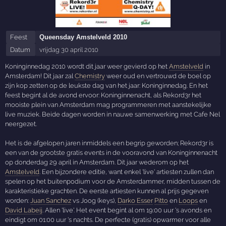
Feest
Queensday Amstelveld 2010
Datum
vrijdag 30 april 2010
Koninginnedag 2010 wordt dit jaar weer gevierd op het
Amstelveld
in
Amsterdam! Dit jaar zal
Chemistry
weer oud en vertrouwd de boel op
zijn kop zetten op de leukste dag van het jaar: Koninginnedag. En het
feest begint al de avond ervoor: Koninginnenacht, als Rekord3r het
mooiste plein van Amsterdam mag programmeren met aanstekelijke
live muziek. Beide dagen worden in nauwe samenwerking met Cafe Nel
neergezet.
Het is de afgelopen jaren inmiddels een begrip geworden; Rekord3r is
een van de grootste gratis events in de vooravond van Koninginnenacht
op donderdag 29 april in Amsterdam. Dit jaar wederom op het
Amstelveld
. Een bijzondere editie, want enkel 'live' artiesten zullen dan
spelen op het buitenpodium voor de Amsterdammer, midden tussen de
karakteristieke grachten. De eerste artiesten kunnen al prijs gegeven
worden:
Juan Sanchez
vs Joog (keys),
Darko Esser
Pitto
en
Loops
en
David Labeij
. Allen 'live'. Het event begint al om 19:00 uur 's avonds en
eindigt om 01:00 uur 's nachts. De perfecte (gratis) opwarmer voor alle