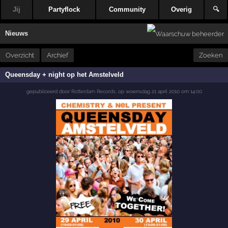
Jij
Partyflock
Community
Overig
🔍
Nieuws
Overzicht
Archief
Zoeken
Queensday + night op het Amstelveld
gepubliceerd door
Rotterdam Records
,
op
woensdag 21 april 2010 om 14:00