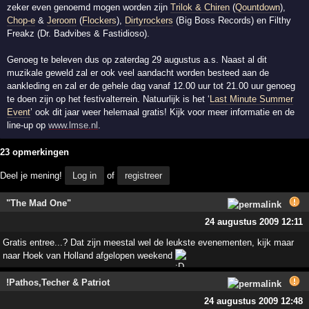
zeker even genoemd mogen worden zijn
Trilok & Chiren
(
Qountdown
),
Chop-e
&
Jeroom
(
Flockers
),
Dirtyrockers
(Big Boss Records) en Filthy
Freakz (Dr. Badvibes & Fastidioso).
Genoeg te beleven dus op zaterdag 29 augustus a.s. Naast al dit
muzikale geweld zal er ook veel aandacht worden besteed aan de
aankleding en zal er de gehele dag vanaf 12.00 uur tot 21.00 uur genoeg
te doen zijn op het festivalterrein. Natuurlijk is het ‘
Last Minute Summer
Event
’ ook dit jaar weer helemaal gratis! Kijk voor meer informatie en de
line-up op
www.lmse.nl
.
23 opmerkingen
Deel je mening!
Log in
of
registreer
"The Mad One"
24 augustus 2009 12:11
Gratis entree...? Dat zijn meestal wel de leukste evenementen, kijk maar
naar Hoek van Holland afgelopen weekend
!Pathos,Techer & Patriot
24 augustus 2009 12:48