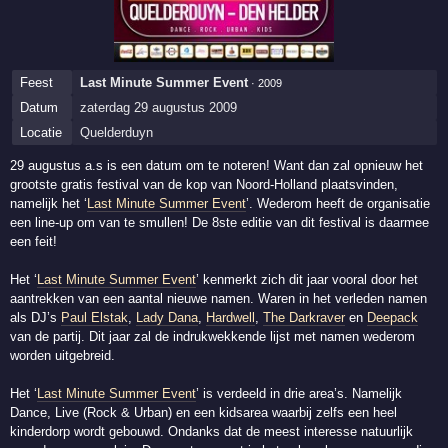
Feest
Last Minute Summer Event
· 2009
Datum
zaterdag 29 augustus 2009
Locatie
Quelderduyn
29 augustus a.s is een datum om te noteren! Want dan zal opnieuw het
grootste gratis festival van de kop van Noord-Holland plaatsvinden,
namelijk het ‘
Last Minute Summer Event
’. Wederom heeft de organisatie
een line-up om van te smullen! De 8ste editie van dit festival is daarmee
een feit!
Het ‘
Last Minute Summer Event
’ kenmerkt zich dit jaar vooral door het
aantrekken van een aantal nieuwe namen. Waren in het verleden namen
als DJ’s
Paul Elstak
,
Lady Dana
,
Hardwell
,
The Darkraver
en
Deepack
van de partij. Dit jaar zal de indrukwekkende lijst met namen wederom
worden uitgebreid.
Het ‘
Last Minute Summer Event
’ is verdeeld in drie area’s. Namelijk
Dance, Live (Rock & Urban) en een kidsarea waarbij zelfs een heel
kinderdorp wordt gebouwd. Ondanks dat de meest interesse natuurlijk