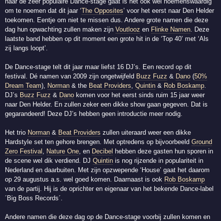
naar de zeer populaire Dance-stage gaat is het ook wel noemenswaardig
om te noemen dat dit jaar ‘
The Opposites
’ voor het eerst naar Den Helder
toekomen. Eentje om niet te missen dus. Andere grote namen die deze
dag hun opwachting zullen maken zijn
Voutlooz
en
Flinke Namen
. Deze
laatste band hebben op dit moment een grote hit in de ‘Top 40’ met ‘Als
zij langs loopt’.
De Dance-stage telt dit jaar maar liefst 16 DJ’s. Een record op dit
festival. Dé namen van 2009 zijn ongetwijfeld
Buzz Fuzz
&
Dano
(
50%
Dream Team
),
Norman
& the
Beat Providers
,
Quintin
&
Rob Boskamp
.
DJ’s
Buzz Fuzz
&
Dano
komen voor het eerst sinds ruim 15 jaar weer
naar Den Helder. En zullen zeker een dikke show gaan gegeven. Dat is
gegarandeerd! Deze DJ’s hebben geen introductie meer nodig.
Het trio
Norman
&
Beat Providers
zullen uiteraard weer een dikke
Hardstyle set ten gehore brengen. Met optredens op bijvoorbeeld
Ground
Zero Festival
,
Nature One
, en
Decibel
hebben deze gasten hun sporen in
de scene wel dik verdiend. DJ
Quintin
is nog rijzende in populariteit in
Nederland en daarbuiten. Met zijn opzwepende ‘House’ gaat het daarom
op 29 augustus a.s. wel goed komen. Daarnaast is ook
Rob Boskamp
van de partij. Hij is de oprichter en eigenaar van het bekende Dance-label
´Big Boss Records´.
Andere namen die deze dag op de Dance-stage voorbij zullen komen en