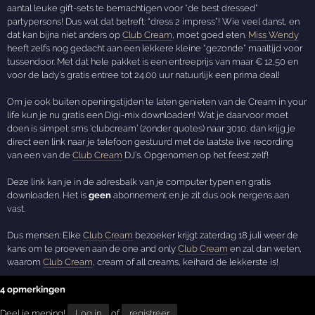
aantal leuke gift-sets te bemachtigen voor “de best dressed”
partypersons! Dus wat dat betreft: “dress 2 impress”! Wie veel danst, en
dat kan bijna niet anders op
Club Cream
, moet goed eten.
Miss Wendy
heeft zelfs nog gedacht aan een lekkere kleine “gezonde” maaltijd voor
tussendoor. Met dat hele pakket is een entreeprijs van maar € 12,50 en
voor de lady’s gratis entree tot 24.00 uur natuurlijk een prima deal!
Om je ook buiten openingstijden te laten genieten van de Cream in your
life kun je nu gratis een Digi-mix downloaden! Wat je daarvoor moet
doen is simpel: sms ‘clubcream’ (zonder quotes) naar 3010, dan krijg je
direct een link naar je telefoon gestuurd met de laatste live recording
van een van de
Club Cream
DJ’s. Opgenomen op het feest zelf!
Deze link kan je in de adresbalk van je computer typen en gratis
downloaden. Het is
geen
abonnement en je zit dus ook nergens aan
vast.
Dus mensen: Elke
Club Cream
bezoeker krijgt zaterdag 18 juli weer de
kans om te proeven aan de one and only
Club Cream
en zal dan weten,
waarom
Club Cream
, cream of all creams, keihard de lekkerste is!
4 opmerkingen
Deel je mening!
Log in
of
registreer