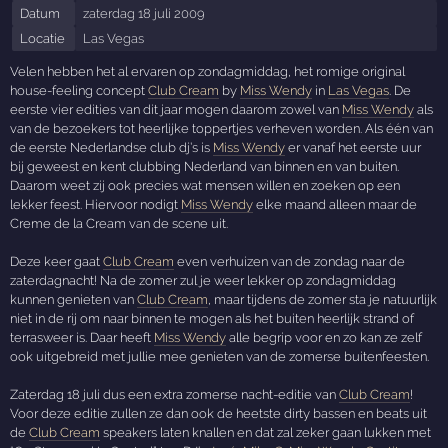
Datum
zaterdag 18 juli 2009
Locatie
Las Vegas
Velen hebben het al ervaren op zondagmiddag, het romige original
house-feeling concept
Club Cream
by
Miss Wendy
in
Las Vegas
. De
eerste vier edities van dit jaar mogen daarom zowel van
Miss Wendy
als
van de bezoekers tot heerlijke toppertjes verheven worden. Als één van
de eerste Nederlandse club dj’s is
Miss Wendy
er vanaf het eerste uur
bij geweest en kent clubbing Nederland van binnen en van buiten.
Daarom weet zij ook precies wat mensen willen en zoeken op een
lekker feest. Hiervoor nodigt
Miss Wendy
elke maand alleen maar de
Creme de la Cream van de scene uit.
Deze keer gaat
Club Cream
even verhuizen van de zondag naar de
zaterdagnacht! Na de zomer zul je weer lekker op zondagmiddag
kunnen genieten van
Club Cream
, maar tijdens de zomer sta je natuurlijk
niet in de rij om naar binnen te mogen als het buiten heerlijk strand of
terrasweer is. Daar heeft
Miss Wendy
alle begrip voor en zo kan ze zelf
ook uitgebreid met jullie mee genieten van de zomerse buitenfeesten.
Zaterdag 18 juli dus een extra zomerse nacht-editie van
Club Cream
!
Voor deze editie zullen ze dan ook de heetste dirty bassen en beats uit
de
Club Cream
speakers laten knallen en dat zal zeker gaan lukken met