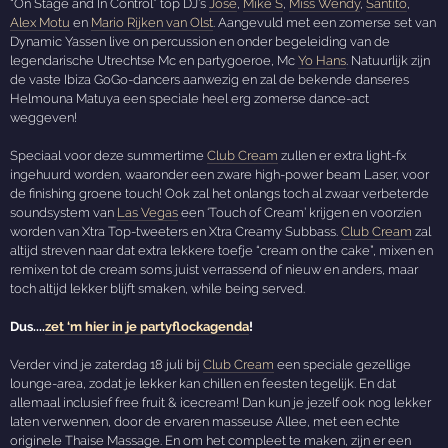
“On Stage and In Control” top DJ’s
José
,
Mike S
,
Miss Wendy
,
Santito
,
Alex Motu
en
Mario Rijken van Olst
. Aangevuld met een zomerse set van
Dynamic Yassen live on percussion en onder begeleiding van de
legendarische Utrechtse Mc en partygoeroe, Mc
Yo Hans
. Natuurlijk zijn
de vaste Ibiza GoGo-dancers aanwezig en zal de bekende danseres
Helmouna Matuya een speciale heel erg zomerse dance-act
weggeven!
Speciaal voor deze summertime
Club Cream
zullen er extra light-fx
ingehuurd worden, waaronder een zware high-power beam Laser, voor
de finishing groene touch! Ook zal het onlangs toch al zwaar verbeterde
soundsystem van
Las Vegas
een ‘Touch of Cream’ krijgen en voorzien
worden van Xtra Top-tweeters en Xtra Creamy Subbass.
Club Cream
zal
altijd streven naar dat extra lekkere toefje “cream on the cake”, mixen en
remixen tot de cream soms juist verrassend of nieuw en anders, maar
toch altijd lekker blijft smaken, while being served.
Dus....
zet ‘m hier in je partyflockagenda
!
Verder vind je zaterdag 18 juli bij
Club Cream
een speciale gezellige
lounge-area, zodat je lekker kan chillen en feesten tegelijk. En dat
allemaal inclusief free fruit & icecream! Dan kun je jezelf ook nog lekker
laten verwennen, door de ervaren masseuse Allee, met een echte
originele Thaise Massage. En om het compleet te maken, zijn er een