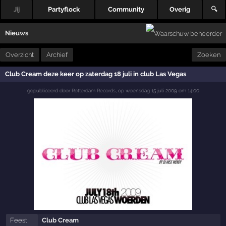
Jij
Partyflock
Community
Overig
🔍
Nieuws
Overzicht
Archief
Zoeken
Club Cream deze keer op zaterdag 18 juli in club Las Vegas
gepubliceerd door
Rotterdam Records
,
op
woensdag 15 juli 2009 om 14:00
Feest
Club Cream