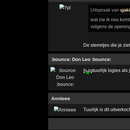
sjaki
Uitspraak
van
wat zie ik nou kom
volgens de openings
De sterretjes die je zie
:bounce: Don Leo :bounce:
Is natuurlijk logies al
Annieee
Tuurlijk is dit uitverko