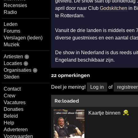
gevierd. De show start op donderdag 1
Recensies
april door naar Club
Godskitchen
in B
Radio
te Rotterdam.
Leden
Vanuit de drie landen is middels een 7
Forums
Verslagen (leden)
diverse guestmixes en een aantal class
Muziek
De show in Nederland is dus reeds ui
Artiesten
Engeland beschikbaar zijn.
Locaties
Organisaties
22 opmerkingen
Steden
Deel je mening!
Log in
of
registreer
Contact
Crew
Re:loaded
Vacatures
Donaties
Kaartje binnen
Beleid
Help
Adverteren
Voorwaarden