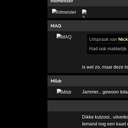
hitmeister
MAQ
Nick
Uitspraak
van
Had ook makkelijk i
is wel zo, maar deze l
Mildr
Jammer... gewoon tota
Dikke kutzooi.. uitverk
Iemand nog een kaart 