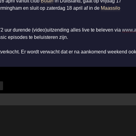
6 april vanuit club
Butan
in Duitsland, gaat op vrijdag 17
irmingham en sluit op zaterdag 18 april af in de
Maassilo
2 uur durende (video)uitzending alles live te beleven via
www.a
ic episodes te beluisteren zijn.
tverkocht. Er wordt verwacht dat er na aankomend weekend ook 