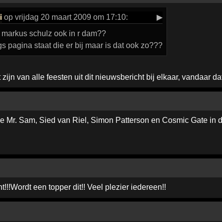
i
op vrijdag 20 maart 2009 om 17:10:
▶
t markus schulz ook in r dam??
 pagina staat die er bij maar is dat ook zo???
t zijn van alle feesten uit dit nieuwsbericht bij elkaar, vandaar d
s je Mr. Sam, Sied van Riel, Simon Patterson en Cosmic Gate in de
cht!!!Wordt een topper dit!! Veel plezier iedereen!!