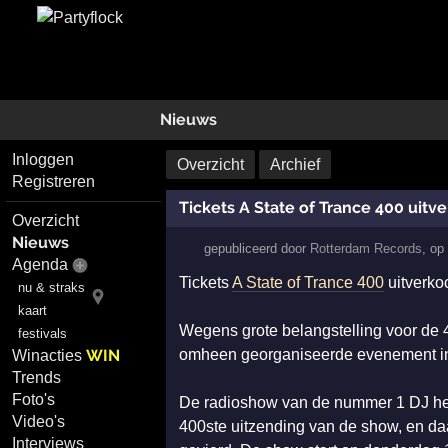
Nieuws
Inloggen
Overzicht
Archief
Registreren
Tickets A State of Trance 400 uitv
Overzicht
Nieuws
gepubliceerd door
Rotterdam Records
,
o
Agenda
Tickets
A State of Trance 400
uitverko
nu & straks
kaart
Wegens grote belangstelling voor de
festivals
WIN
omheen georganiseerde evenement i
Winacties
Trends
Foto's
De radioshow van de nummer 1 DJ heef
Video's
400ste uitzending van de show, en daar
Interviews