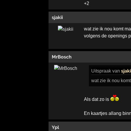
+2
sjakii
wat zie ik nou komt ma
volgens de openings pa
MrBosch
sjaki
Uitspraak
van
wat zie ik nou kom
Als dat zo is
En kaartjes allang bin
Ypl