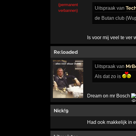
(permanent
Tec
Uitspraak
van
verbannen)
de Butan club (Wup
Is voor mij veel te ver
Re:loaded
MrB
Uitspraak
van
Als dat zo is
Dream on mr Bosch
Nick!9
Had ook makkelijk in e