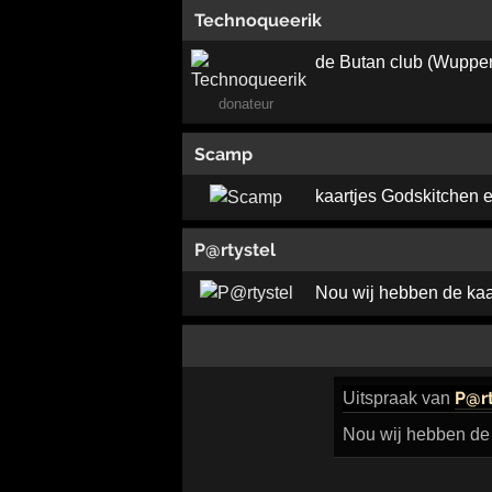
Technoqueerik
de Butan club (Wuppert
donateur
Scamp
kaartjes Godskitchen e
P@rtystel
Nou wij hebben de kaa
P@rt
Uitspraak
van
Nou wij hebben de 