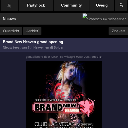
Jij
Partyflock
Community
Overig
🔍
Nieuws
Overzicht
Archief
Zoeken
Brand New Heaven grand opening
Nieuw feest van 7th Heaven en dj Spider
gepubliceerd door
Karian
,
op
vrijdag 6 maart 2009 om 15:15