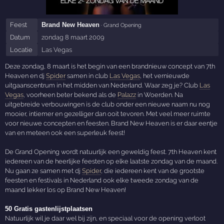
Feest
Brand New Heaven
· Grand Opening
Datum
zondag 8 maart 2009
Locatie
Las Vegas
Deze zondag, 8 maart is het begin van een brandnieuw concept van 7th
Heaven en dj
Spider
samen in club
Las Vegas
, het vernieuwde
uitgaanscentrum in het midden van Nederland. Waar zeg je? Club
Las
Vegas
, voorheen beter bekend als de
Palazz
in Woerden. Na
uitgebreide verbouwingen is de club onder een nieuwe naam nu nog
mooier, intiemer en gezelliger dan ooit tevoren. Met veel meer ruimte
voor nieuwe concepten en feesten. Brand New Heaven is er daar eentje
van en meteen ook een superleuk feest!
De Grand Opening wordt natuurlijk een geweldig feest. 7th Heaven kent
iedereen van de heerlijke feesten op elke laatste zondag van de maand.
Nu gaan ze samen met dj
Spider
, die iedereen kent van de grootste
feesten en festivals in Nederland ook elke tweede zondag van de
maand lekker los op Brand New Heaven!
50 Gratis gastenlijstplaatsen
Natuurlijk wil je daar wel bij zijn, en speciaal voor de opening verloot