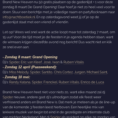
Brand New Heaven nu 50 gratis plaatsen op de gastenlijst + 1 voor deze
zondag 8 maart De Grand Opening! Daar hoef je niet zo heel veel voor te
doen. Stuur een berichtje met je volledige naam en partyflocknaam naar
info@nachtboetiek.nl
. En op zaterdagavond weet jij of je op de
gastenlijst staat met een vriend of vriendin.
Let op! Wees wel snel want de actie loopt maar tot zaterdag 7 maart, om
15 uur! Voor die tijd moet je de feesten in je agenda hebben staan, want
de winnaars krijgen diezelfde avond nog bericht! Dus wacht niet en klik
ze snel even aan:
- Zondag 8 maart: Grand Opening
Dj’s:
Spider
,
Eric van Kleef
,
José
,
Iwan
&
Ruben Vitalis
- Zondag 12 april (Paasweekend):
Dj’s:
Miss Melody
,
Spider
,
Santito
,
Chris Cortez
,
Jurgen
,
Michael Saint
,
- Zondag 10 mei:
Dj’s:
Randy Katana
,
Spider
,
Frenckel
,
Ruben Vitalis
,
Enrico de Luca
Brand New Heaven heet niet voor niets zo, want elke maand zal dj
Spider
nieuwe, andere gast dj’s uitnodigen zodat elk feest weer
verfrissend anders en Brand New is. Dat merk je meteen als je de line-up
van de komende 3 feesten leest hierboven. Een heerlijke mix van
lekkere muziek van begin tot eind in de gezelligste en intiemste club
van midden Nederland. Met dj
Spider
als resident op elke 2e zondag van