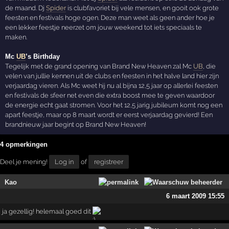
de maand. Dj
Spider
is clubfavoriet bij vele mensen, en gooit ook grote
feesten en festivals hoge ogen. Deze man weet als geen ander hoe je
een lekker feestje neerzet om jouw weekend tot iets speciaals te
maken.
Mc
UB
’s Birthday
Tegelijk met de grand opening van Brand New Heaven zal Mc
UB
, die
velen van jullie kennen uit de clubs en feesten in het halve land hier zijn
verjaardag vieren. Als Mc weet hij nu al bijna 12,5 jaar op allerlei feesten
en festivals de sfeer net even die extra boost mee te geven waardoor
de energie echt gaat stromen. Voor het 12,5 jarig jubileum komt nog een
apart feestje, maar op 8 maart wordt er eerst verjaardag gevierd! Een
brandnieuw jaar begint op Brand New Heaven!
4 opmerkingen
Deel je mening!
Log in
of
registreer
Kao
6 maart 2009 15:55
ja gezellig! helemaal goed dit