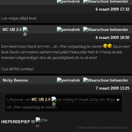
6 maart 2009 17:32
Las vegas altijd leuk
MC UB 2.0
6 maart 2009 18:50
Een heel mooi feest om mn ... uh.. XXe verjaardag te vieren
Ga er een
leuk feest van maken samen met jullie! Natuurlijk heb ik n hoop leuke
mensen uitgenodigd, dus de gezelligheid zit nu al snor!
Cya all this sunday!
Nicky Beessie
7 maart 2009 13:25
Uitspraak
van
MC UB 2.0
op vrijdag 6 maart 2009 om 18:50:
▶
uh.. XXe verjaardag te vieren
HIEPERDEPIEP !!!
laatste aanpassing
7 maart 2009 13:25