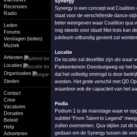
Synergy
Recensies
Synergy is een concept wat Coalition 
Radio
staat voor de verschillende dance-st
beter weergeven waar Coalition qua ve
Leden
nog steeds voor staat! Met trots kan 
Forums
jubileum uitbundig gevierd zal worde
Verslagen (leden)
Muziek
Locatie
Artiesten
De locatie zal dezelfde zijn als waa
Locaties
Parkeerterrein Doesburgweg op het bed
Organisaties
dat het volledig omringd is door bedr
Steden
worden. Het grote verschil met QD Open 
waardoor ook de capaciteit van het aa
Contact
Crew
Podia
Vacatures
Podium 1 is de mainstage waar er opg
Donaties
subtitel “From Talent to Legend” meeg
Beleid
zullen overnemen. Qua stijlen zal dit 
Help
gedaan om de Synergy tussen de versc
Adverteren