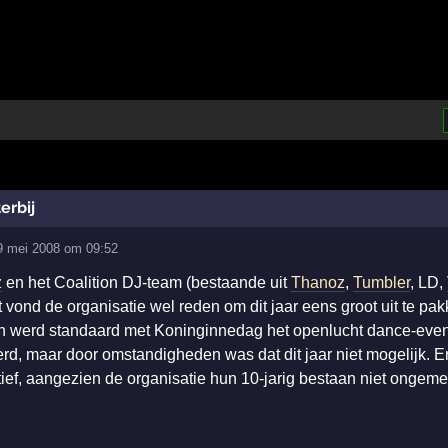
erbij
9 mei 2008 om 09:52
z
en het Coalition DJ-team (bestaande uit
Thanoz
,
Tumbler
, LD,
t vond de organisatie wel reden om dit jaar eens groot uit te pa
n werd standaard met Koninginnedag het openlucht dance-even
, maar door omstandigheden was dat dit jaar niet mogelijk. E
tief, aangezien de organisatie hun 10-jarig bestaan niet ongeme