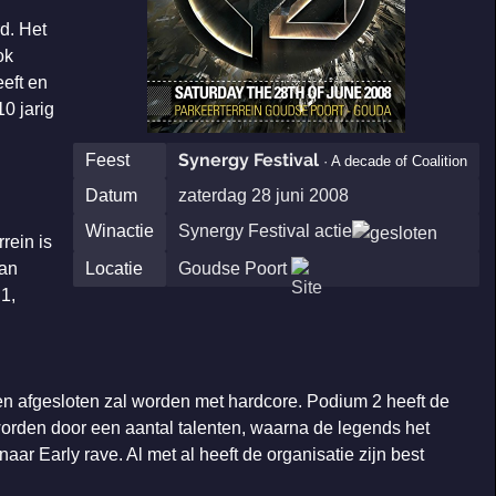
d. Het
ok
eft en
0 jarig
Synergy Festival
Feest
· A decade of Coalition
Datum
zaterdag 28 juni 2008
:
Winactie
Synergy Festival actie
rein is
kan
Locatie
Goudse Poort
 1,
n afgesloten zal worden met hardcore. Podium 2 heeft de
worden door een aantal talenten, waarna de legends het
ar Early rave. Al met al heeft de organisatie zijn best