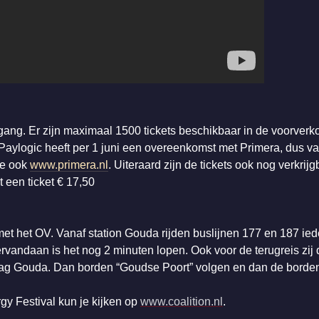
gang. Er zijn maximaal 1500 tickets beschikbaar in de voorverkoo
 Paylogic heeft per 1 juni een overeenkomst met Primera, dus vana
ie ook
www.primera.nl
. Uiteraard zijn de tickets ook nog verkri
t een ticket € 17,50
met het OV. Vanaf station Gouda rijden buslijnen 177 en 187 ied
ervandaan is het nog 2 minuten lopen. Ook voor de terugreis zij
slag Gouda. Dan borden “Goudse Poort” volgen en dan de borden
gy Festival kun je kijken op
www.coalition.nl
.