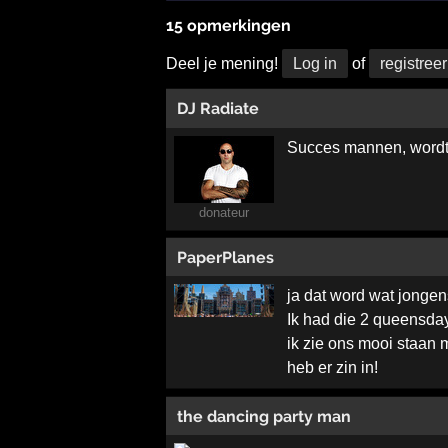
15 opmerkingen
Deel je mening!
Log in
of
registreer
DJ Radiate
Succes mannen, wordt 
donateur
PaperPlanes
ja dat word wat jongen
Ik had die 2 queensday
ik zie ons mooi staan 
heb er zin in!
the dancing party man