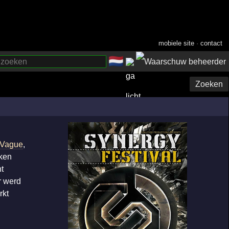
mobiele site
·
contact
🇳🇱
­
Zoeken
Vague
,
kken
t
r werd
rkt