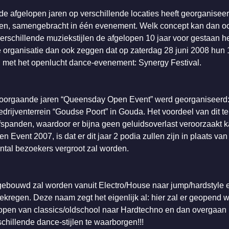
de afgelopen jaren op verschillende locaties heeft georganiseer
ijlen, samengebracht in één evenement. Welk concept kan dan o
rschillende muziekstijlen de afgelopen 10 jaar voor gestaan he
de organisatie dan ook zeggen dat op zaterdag 28 juni 2008 hun 1
n met het openlucht dance-evenement: Synergy Festival.
r voorgaande jaren “Queensday Open Event” werd georganiseerd
rijventerrein “Goudse Poort” in Gouda. Het voordeel van dit ter
ijfspanden, waardoor er bijna geen geluidsoverlast veroorzaakt 
Event 2007, is dat er dit jaar 2 podia zullen zijn in plaats van
ntal bezoekers vergroot zal worden.
ebouwd zal worden vanuit Electro/House naar jump/hardstyle e
ekregen. Deze naam zegt het eigenlijk al: hier zal er geopend 
lopen van classics/oldschool naar Hardtechno en dan overgaan na
hillende dance-stijlen te waarborgen!!!