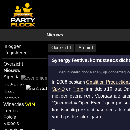
Nieuws
Inloggen
Overzicht
Archief
Registreren
Synergy Festival komt steeds dicht
Overzicht
Nieuws
gepubliceerd door
Karian
,
op
donderdag 2
Agenda
In 2008 bestaan
Coalition Production
nu & straks
Spy-D
en
Fibre
) inmiddels 10 jaar. Da
kaart
met een evenement. Voorgaande jare
festivals
“Queensday Open Event” georganiseerd
WIN
Winacties
koortsachtig gezocht naar een alterna
Trends
voorbij wilde laten gaan.
Foto's
Video's
Interviews