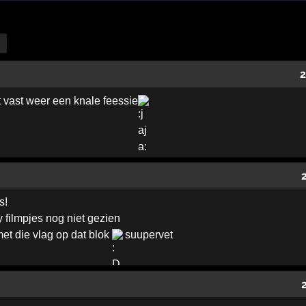
2
vast weer een knale feessie
s!
 filmpjes nog niet gezien
met die vlag op dat blok
suupervet