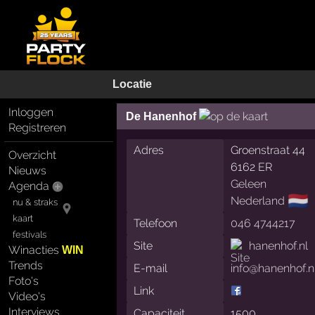
Locatie
Inloggen
De Hanenhof
Registreren
Adres
Groenstraat 44
Overzicht
6162 ER
Nieuws
Geleen
Agenda
🇳🇱
Nederland
nu & straks
kaart
Telefoon
046 4744217
festivals
Site
hanenhof.nl
Winacties
WIN
Trends
E-mail
info@hanenhof.n
Foto's
Link
Video's
Interviews
Capaciteit
1500