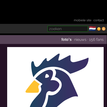
mobiele site
·
contact
🇳🇱
­
·
nieuws
·
156 fans
foto's