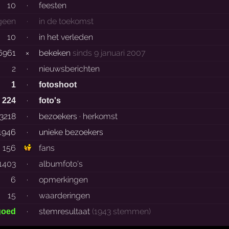
10
·
feesten
geen
·
in de toekomst
10
·
in het verleden
6961
×
bekeken
sinds 9 januari 2007
2
·
nieuwsberichten
·
1
fotoshoot
·
224
foto's
3218
·
bezoekers ·
herkomst
1946
·
unieke bezoekers
156
fans
1403
·
albumfoto's
6
·
opmerkingen
15
·
waarderingen
·
stemresultaat
(1943 stemmen)
goed