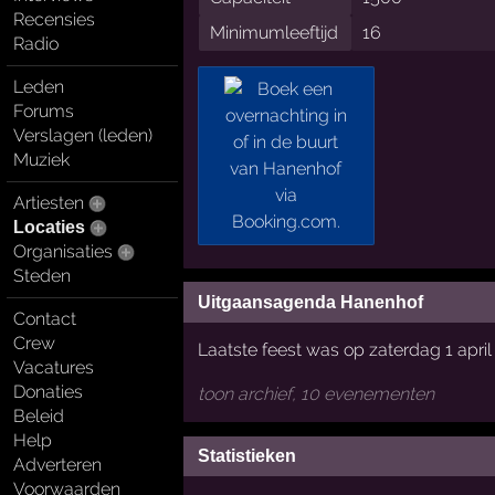
Recensies
Minimumleeftijd
16
Radio
Leden
Forums
Verslagen (leden)
Muziek
Artiesten
Locaties
Organisaties
Steden
Uitgaansagenda Hanenhof
Contact
Crew
Laatste feest was op zaterdag 1 april
Vacatures
Donaties
toon archief, 10 evenementen
Beleid
Help
Statistieken
Adverteren
Voorwaarden