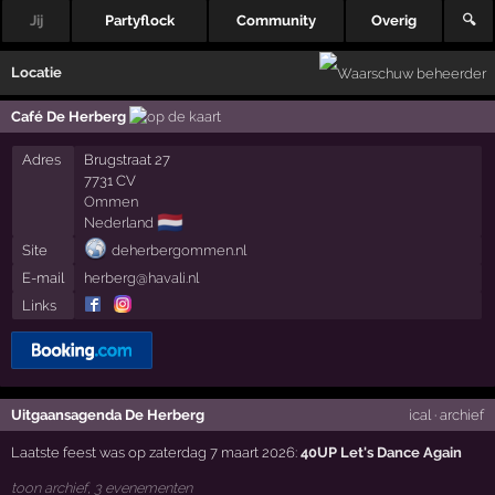
Jij
Partyflock
Community
Overig
🔍
Locatie
Café De Herberg
Adres
Brugstraat 27
7731 CV
Ommen
🇳🇱
Nederland
Site
deherbergommen.nl
E-mail
herberg@havali.nl
Links
Uitgaansagenda De Herberg
ical
·
archief
Laatste feest was op zaterdag 7 maart 2026:
40UP Let's Dance Again
toon archief, 3 evenementen