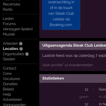
Recensies
Radio
Leden
Forums
Verslagen (leden)
Muziek
Artiesten
Uitgaansagenda Steak Club Leidse
Locaties
Organisaties
Laatste feest was op zaterdag 7 se
Steden
toon archief, 12 evenementen
Contact
Crew
Statistieken
Vacatures
Donaties
Beleid
12
·
fee
Help
geen
·
in 
Adverteren
12
·
in h
Voorwaarden