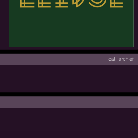
ical
·
archief