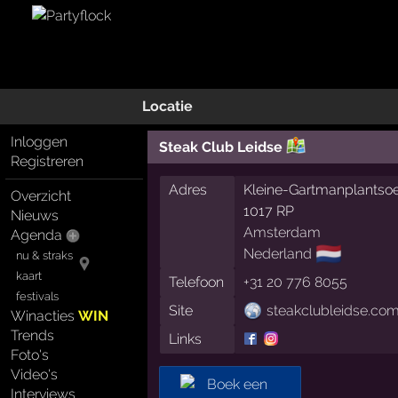
Locatie
Inloggen
Steak Club Leidse
Registreren
Adres
Kleine-Gartmanplantsoe
Overzicht
1017 RP
Nieuws
Amsterdam
Agenda
🇳🇱
Nederland
nu & straks
kaart
Telefoon
+31 20 776 8055
festivals
Site
steakclubleidse.co
Winacties
WIN
Trends
Links
Foto's
Video's
Interviews