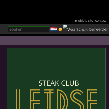
mobiele site
·
contact
🇳🇱
­