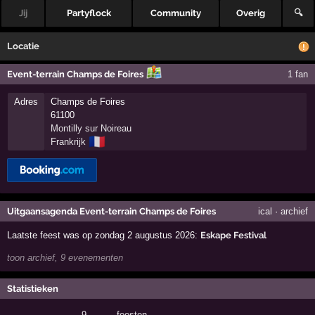
Jij
Partyflock
Community
Overig
🔍
Locatie
Event-terrain Champs de Foires
1 fan
Adres
Champs de Foires
61100
Montilly sur Noireau
🇫🇷
Frankrijk
Uitgaansagenda Event-terrain Champs de Foires
ical
·
archief
Laatste feest was op zondag 2 augustus 2026:
Eskape Festival
toon archief, 9 evenementen
Statistieken
9
·
feesten