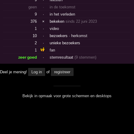
geen
·
in de toekomst
9
·
in het verleden
376
×
bekeken
sinds 22 juni 2023
1
·
video
10
·
bezoekers ·
herkomst
2
·
unieke bezoekers
1
fan
zeer goed
·
stemresultaat
(9 stemmen)
Deel je mening!
Log in
of
registreer
Bekijk in opmaak voor grote schermen en desktops