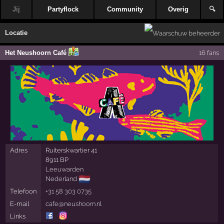
Jij
Partyflock
Community
Overig
🔍
Locatie
Het Neushoorn Café
16 fans
Adres
Ruiterskwartier 41
8911 BP
Leeuwarden
🇳🇱
Nederland
Telefoon
+31 58 303 0735
E-mail
cafe@neushoorn.nl
Links