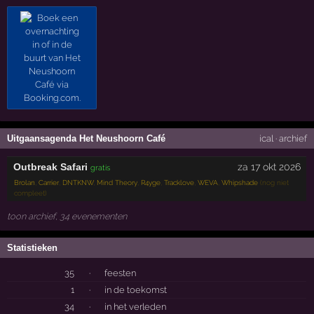
Uitgaansagenda Het Neushoorn Café
ical
·
archief
Outbreak Safari
za 17 okt 2026
gratis
Brolan
,
Carrier
,
DNTKNW
,
Mind Theory
,
R4yge
,
Tracklove
,
WEVA
,
Whipshade
(nog niet
compleet)
toon archief, 34 evenementen
Statistieken
35
·
feesten
1
·
in de toekomst
34
·
in het verleden