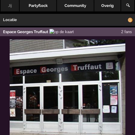
Jij
Partyflock
Community
Overig
🔍
Locatie
Espace Georges Truffaut
2 fans