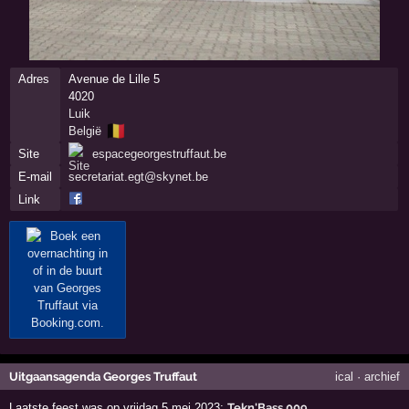
Adres
Avenue de Lille 5
4020
Luik
🇧🇪
België
Site
espacegeorgestruffaut.be
E-mail
secretariat.egt@skynet.be
Link
Uitgaansagenda Georges Truffaut
ical
·
archief
Laatste feest was op vrijdag 5 mei 2023:
Tekn'Bass 009