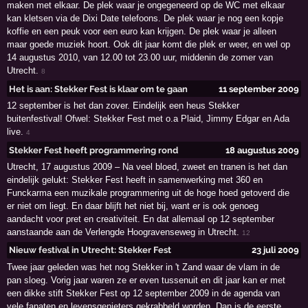
maken met elkaar. De plek waar je ongegeneerd op de WC met elkaar
kan kletsen via de Dixi Date telefoons. De plek waar je nog een kopje
koffie en een peuk voor een euro kan krijgen. De plek waar je alleen
maar goede muziek hoort. Ook dit jaar komt die plek er weer, en wel op
14 augustus 2010, van 12.00 tot 23.00 uur, middenin de zomer van
Utrecht.
8
Het is aan: Stekker Fest is klaar om te gaan
11 september 2009
12 september is het dan zover. Eindelijk een heus Stekker
buitenfestival! Ofwel: Stekker Fest met o.a Plaid, Jimmy Edgar en Ada
live.
4
Stekker Fest heeft programmering rond
18 augustus 2009
Utrecht, 17 augustus 2009 – Na veel bloed, zweet en tranen is het dan
eindelijk gelukt: Stekker Fest heeft in samenwerking met 360 en
Funckarma een muzikale programmering uit de hoge hoed getoverd die
er niet om liegt. En daar blijft het niet bij, want er is ook genoeg
aandacht voor pret en creativiteit. En dat allemaal op 12 september
aanstaande aan de Verlengde Hoogravenseweg in Utrecht.
12
Nieuw festival in Utrecht: Stekker Fest
23 juli 2009
Twee jaar geleden was het nog Stekker in 't Zand waar de vlam in de
pan sloeg. Vorig jaar waren ze er even tussenuit en dit jaar kan er met
een dikke stift Stekker Fest op 12 september 2009 in de agenda van
vele fanaten en levensgenieters gekrabbeld worden. Dan is de eerste