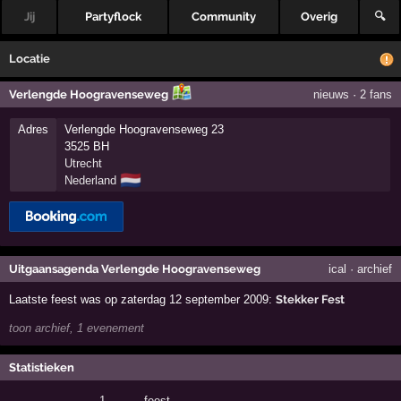
Jij
Partyflock
Community
Overig
🔍
Locatie
Verlengde Hoogravenseweg
nieuws
·
2 fans
Adres
Verlengde Hoogravenseweg 23
3525 BH
Utrecht
🇳🇱
Nederland
Uitgaansagenda Verlengde Hoogravenseweg
ical
·
archief
Laatste feest was op zaterdag 12 september 2009:
Stekker Fest
toon archief, 1 evenement
Statistieken
1
·
feest