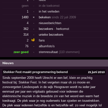
geen
·
in de toekomst
1
·
in het verleden
1480
×
bekeken
sinds 22 juli 2009
4
·
nieuwsberichten
362
·
bezoekers ·
herkomst
314
·
unieke bezoekers
2
fans
76
·
albumfoto's
zeer goed
·
stemresultaat
(110 stemmen)
Nieuws
Stekker Fest maakt programmering bekend
21 juni 2010
Sinds september 2009 heeft Utrecht er een lief, klein en prachtig
festival bij: Stekker Fest. In het vergeten maar oh zo mooie en
zonovergoten Liesbospark in de wijk Hoograven wordt nu ieder jaar
eenmaal per jaar een vrijplaats gebouwd voor iedereen die
elektronische muziek in de breedste zin van het woord een warm hart
toedraagt. De plek waar je nog ouderwets kan sjoelen en touwtrekken.
De plek waar iedereen hetzelfde is en hetzelfde wil: zo veel mogelijk lol