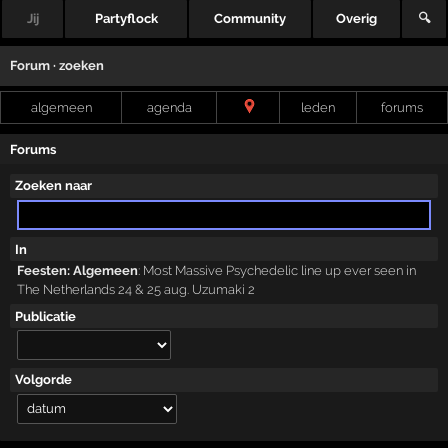
Jij
Partyflock
Community
Overig
🔍
Forum · zoeken
algemeen
agenda
leden
forums
Forums
Zoeken naar
In
Feesten: Algemeen
:
Most Massive Psychedelic line up ever seen in
The Netherlands 24 & 25 aug. Uzumaki 2
Publicatie
Volgorde