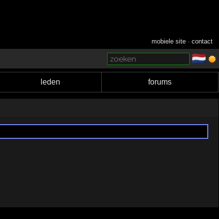
mobiele site
·
contact
🇳🇱
­
leden
forums