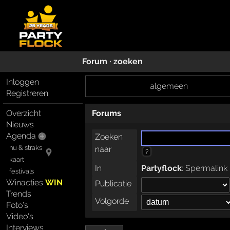
Forum · zoeken
Inloggen
algemeen
Registreren
Forums
Overzicht
Nieuws
Agenda
Zoeken
nu & straks
naar
?
kaart
In
Partyflock
:
Spermalink
festivals
Winacties
WIN
Publicatie
Trends
Volgorde
Foto's
Video's
Interviews