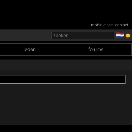
mobiele site
·
contact
🇳🇱
­
leden
forums