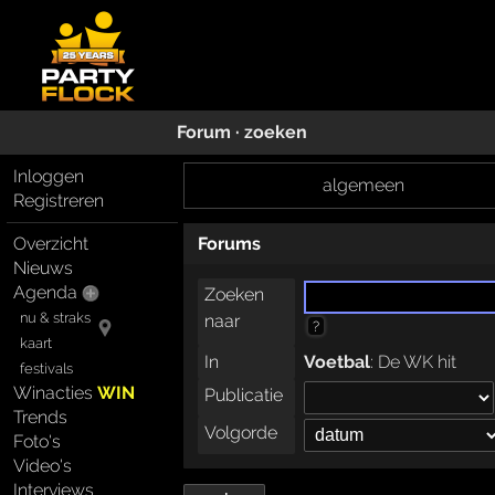
Forum · zoeken
Inloggen
algemeen
Registreren
Forums
Overzicht
Nieuws
Agenda
Zoeken
nu & straks
naar
?
kaart
In
Voetbal
:
De WK hit
festivals
Winacties
WIN
Publicatie
Trends
Volgorde
Foto's
Video's
Interviews