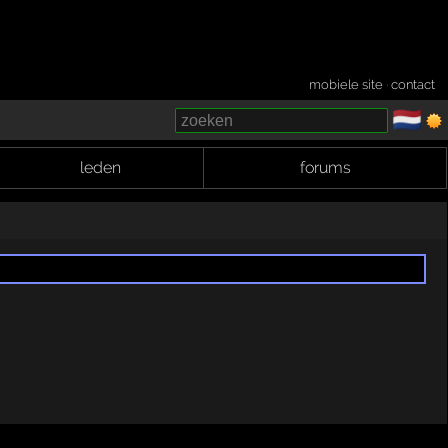
mobiele site
·
contact
🇳🇱
­
leden
forums