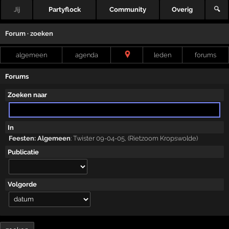
Jij
Partyflock
Community
Overig
🔍
Forum · zoeken
algemeen
agenda
leden
forums
Forums
Zoeken naar
In
Feesten: Algemeen
:
Twister 09-04-05, (Rietzoom Kropswolde)
Publicatie
Volgorde