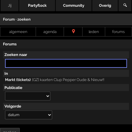
Jij
Partyflock
Community
Overig
🔍
Forum · zoeken
algemeen
agenda
leden
forums
Forums
Zoeken naar
In
Markt (tickets)
:
[GZ] kaarten Clup Pepper Oude & Nieuw!!
Publicatie
Volgorde