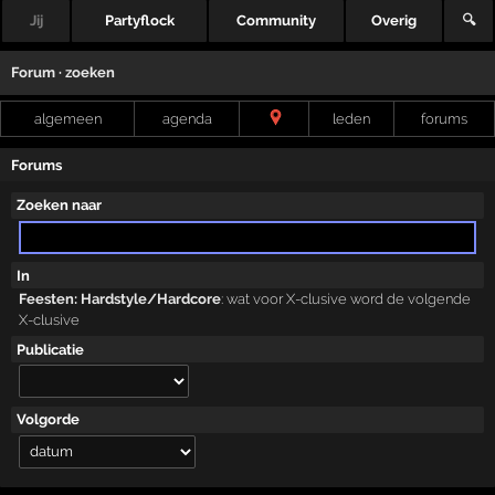
Jij
Partyflock
Community
Overig
🔍
Forum · zoeken
algemeen
agenda
leden
forums
Forums
Zoeken naar
In
Feesten: Hardstyle/Hardcore
:
wat voor X-clusive word de volgende
X-clusive
Publicatie
Volgorde