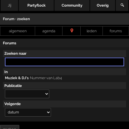
Jij
Partyflock
Community
Overig
🔍
Forum · zoeken
algemeen
agenda
leden
forums
Forums
Zoeken naar
In
Muziek & DJ's
:
Nummer van Lab4
Publicatie
Volgorde