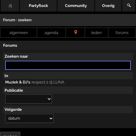
Jij
Partyflock
Community
Overig
🔍
Forum · zoeken
algemeen
agenda
leden
forums
Forums
Zoeken naar
In
Muziek & DJ's
:
respect 2 dj LUNA
Publicatie
Volgorde