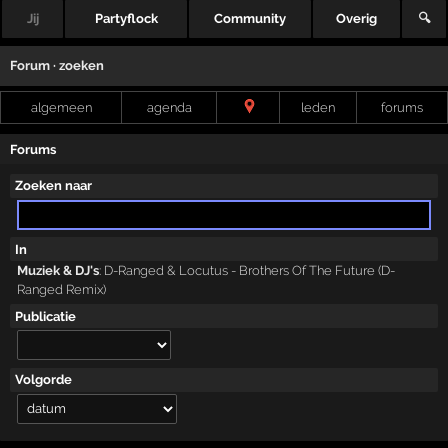
Jij
Partyflock
Community
Overig
🔍
Forum · zoeken
algemeen
agenda
leden
forums
Forums
Zoeken naar
In
Muziek & DJ's
:
D-Ranged & Locutus - Brothers Of The Future (D-
Ranged Remix)
Publicatie
Volgorde