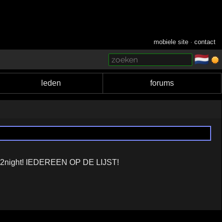
mobiele site
·
contact
🇳🇱
­
leden
forums
st 2night! IEDEREEN OP DE LIJST!