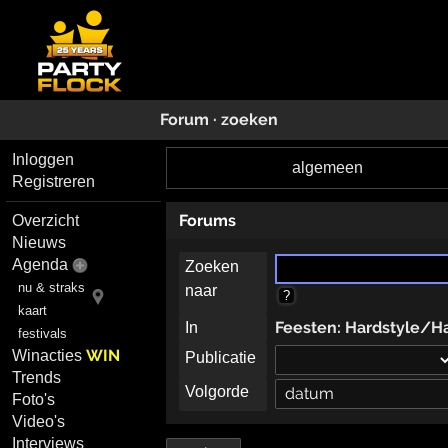
Forum · zoeken
Inloggen
algemeen
Registreren
Forums
Overzicht
Nieuws
Agenda
Zoeken
nu & straks
naar
?
kaart
Feesten: Hardstyle/H
In
festivals
WIN
Winacties
Publicatie
Trends
Volgorde
Foto's
Video's
Interviews