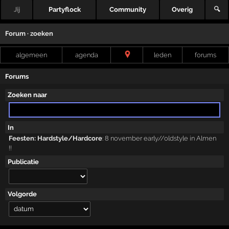
Jij
Partyflock
Community
Overig
🔍
Forum · zoeken
algemeen
agenda
leden
forums
Forums
Zoeken naar
In
Feesten: Hardstyle/Hardcore
:
8 november early//oldstyle in Almen
!!
Publicatie
Volgorde