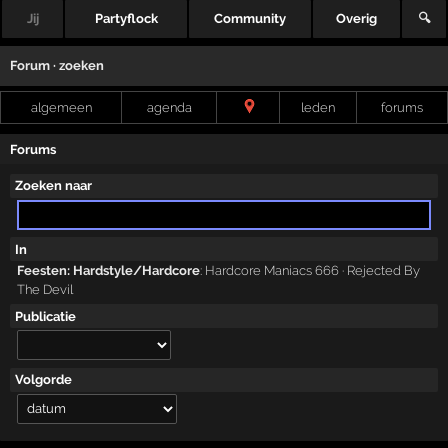
Jij
Partyflock
Community
Overig
🔍
Forum · zoeken
algemeen
agenda
leden
forums
Forums
Zoeken naar
In
Feesten: Hardstyle/Hardcore
:
Hardcore Maniacs 666 · Rejected By
The Devil
Publicatie
Volgorde