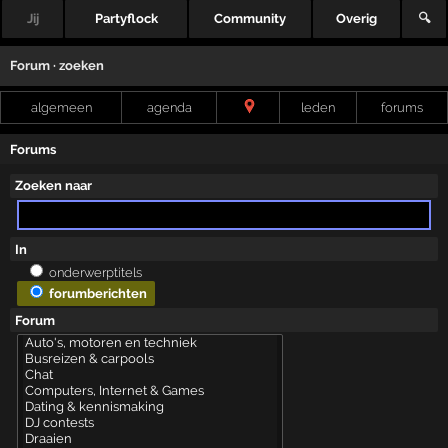
Jij
Partyflock
Community
Overig
🔍
Forum · zoeken
algemeen
agenda
leden
forums
Forums
Zoeken naar
In
onderwerptitels
forumberichten
Forum