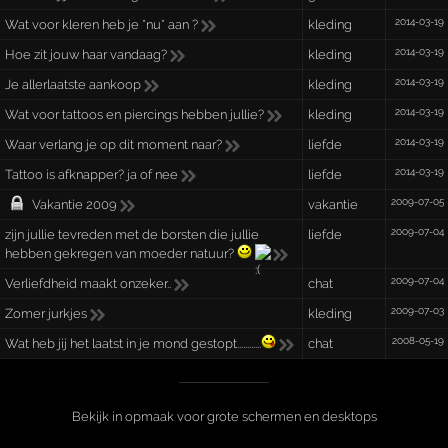
2014-03-19
Wat voor kleren heb je *nu* aan ?
kleding
2014-03-19
Hoe zit jouw haar vandaag?
kleding
2014-03-19
Je allerlaatste aankoop
kleding
2014-03-19
Wat voor tattoos en piercings hebben jullie?
kleding
2014-03-19
Waar verlang je op dit moment naar?
liefde
2014-03-19
Tattoo is afknapper? ja of nee
liefde
2009-07-05
Vakantie 2009
vakantie
2009-07-04
zijn jullie tevreden met de borsten die jullie
liefde
hebben gekregen van moeder natuur?
2009-07-04
Verliefdheid maakt onzeker..
chat
2009-07-03
Zomer jurkjes
kleding
2008-05-19
Wat heb jij het laatst in je mond gestopt............
chat
Bekijk in opmaak voor grote schermen en desktops