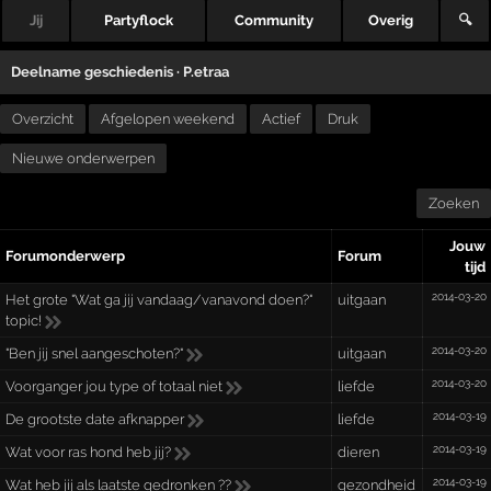
Jij
Partyflock
Community
Overig
🔍
Deelname geschiedenis ·
P.etraa
Overzicht
Afgelopen weekend
Actief
Druk
Nieuwe onderwerpen
Zoeken
Jouw
Forumonderwerp
Forum
tijd
2014-03-20
Het grote "Wat ga jij vandaag/vanavond doen?"
uitgaan
topic!
2014-03-20
"Ben jij snel aangeschoten?"
uitgaan
2014-03-20
Voorganger jou type of totaal niet
liefde
2014-03-19
De grootste date afknapper
liefde
2014-03-19
Wat voor ras hond heb jij?
dieren
2014-03-19
Wat heb jij als laatste gedronken ??
gezondheid