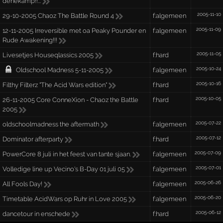
denekamp!!...
2005-11-10
29-10-2005 Chaoz The Battle Round 4
f:algemeen
2005-11-09
12-11-2005 Irreversible met oa Peaky Pounder en
f:algemeen
Rude Awakening!!!
2005-11-05
Livesetjes Houseqlassics 2005
f:hard
2005-10-24
Oldschool Madness 5-11-2005
f:algemeen
2005-10-16
Filthy Filterz "The Acid Wars edition"
f:hard
2005-10-05
26-11-2005 Core ConneXion - Chaoz the Battle
f:hard
2005
2005-07-22
oldschoolmadness the aftermath
f:algemeen
2005-07-12
Dominator afterparty
f:hard
2005-07-09
PowerCore 8 juli in het feest van tante sjaan.
f:algemeen
2005-07-01
Volledige line up Vecino's B-Day 01 juli 05
f:algemeen
2005-06-26
All Fools Day!
f:algemeen
2005-06-20
Timetable AcidWars op Ruhr in Love 2005
f:algemeen
2005-06-12
dancetour in enschede
f:hard