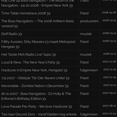
Poll:
Line up Bass Navigators - The return of the
f:hard
Navigators - 24-10-2008 - Empire New York
2008-04-28
Time Table Hemelrave 2008
f:hard
2008-04-15
The Bass Navigators -- The 2008 Anthem (beta
produceren
version)
2008-03-14
Dotf Radio
muziek
2008-03-13
Filthy Aussies, Dirty Maxxies 23 maart Metropool
f:hard
Hengelo
2008-01-11
Het "Grote Moh Radio Live" topic
muziek
2007-12-08
Loud & New... The New Year's Party
f:hard
2007-11-25
Hardcore in Empire New York, Hengelo!
f:algemeen
2007-11-05
7.12.2007 - Oldstyle Till I Die: Ravers Unite!
f:hard
2007-10-11
Irreversible - Zombie Nation 1 December
f:hard
2007-09-21
16-11-2007 - Bass Navigators - DJ Holly & The
f:hard
Enforcer's Birthday Edition
2007-08-21
Love Parade Pre-Party - We love Hardcore
f:hard
2007-07-04
Taxi naar Ground Zero - Vanaf Delden nog enkele
f:algemeen