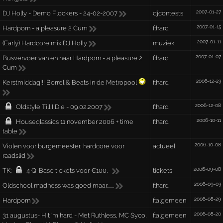
2007-01-27
DJ Holly - Demo Flockers - 24-02-2007
djcontests
2007-01-15
Hardporn - a pleasure 2 Cum
f:hard
2007-01-11
(Early) Hardcore mix DJ Holly
muziek
2007-01-07
Busvervoer van en naar Hardporn - a pleasure 2
f:hard
Cum
2006-12-23
Kerstmiddag!!! Borrel & Beats in de Metropool
f:hard
2006-12-08
Oldstyle Till I Die - 09.02.2007
f:hard
2006-10-11
Houseqlassics 11 november 2006 + time
f:hard
table
2006-10-08
Violen voor burgemeester, hardcore voor
actueel
raadslid
2006-09-08
TK:
4 Q-Base tickets voor €100,-
tickets
2006-09-03
Oldschool madness was goed maar.......
f:hard
2006-08-29
Hardporn
f:algemeen
2006-08-20
31 augustus- Hit 'm hard - Met Ruthless, MC Syco,
f:algemeen