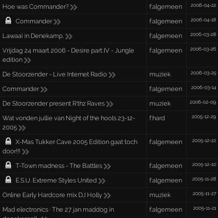
2006-04-22
Hoe was Commander?
f:algemeen
2006-04-18
Commander
f:algemeen
2006-03-28
Lawaai in Denekamp.
f:algemeen
2006-03-26
Vrijdag 24 maart 2006 - Desire part IV - Jungle
f:algemeen
edition
2006-03-25
De Stoorzender - Live Internet Radio
muziek
2006-03-14
Commander
f:algemeen
2006-02-09
De Stoorzender present R'thz Raves
muziek
2005-12-29
Wat vonden jullie van Night of the hools 23-12-
f:hard
2005
2005-12-22
X-Mas Tukker Cave 2005 Edition gaat toch
f:algemeen
door!!!
2005-12-10
T-Town madness - The Battles
f:algemeen
2005-11-28
E.S.U. Extreme Styles United
f:algemeen
2005-11-27
Online Early Hardcore mix DJ Holly
muziek
2005-11-21
Mad electronics · The 27 jan maddog in
f:algemeen