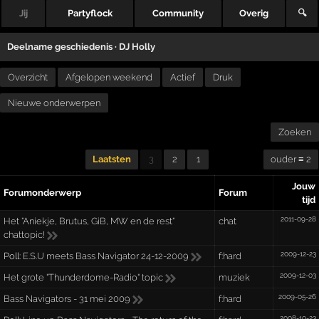
Jij
Partyflock
Community
Overig
🔍
Deelname geschiedenis ·
DJ Holly
Overzicht
Afgelopen weekend
Actief
Druk
Nieuwe onderwerpen
Zoeken
Laatsten
3
2
1
ouder ≡ 2
Jouw
Forumonderwerp
Forum
tijd
2011-09-28
Het "Aniekje, Brutus, GiB, MW en de rest"
chat
chattopic!
2009-12-23
Poll:
E.S.U meets Bass Navigator 24-12-2009
f:hard
2009-12-03
Het grote "Thunderdome-Radio" topic
muziek
2009-05-26
Bass Navigators - 31 mei 2009
f:hard
2008-10-23