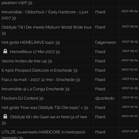
plaatsen vrij!!!!
2007-06-04
Irreversible - Oldschool / Early Hardcore - 1 juni
f:hard
2007
2007-05-24
Oldstyle Till I Die meets Mokum World Wide tour
f:hard
2007-05-19
Het grote HEMELRAVE topic
f:algemeen
2007-05-17
HemelRave 17 Mei 2007
f:hard
2007-04-04
Vecino Invites de line-up
f:hard
2007-03-20
6 April: Prozpect Darkcore in Enschede
f:hard
2007-03-14
Flax 2 da maX - 2007: 12 mei - Enschede
f:hard
2007-02-25
Irreversible @ La Conga Enschede
f:hard
2007-02-13
Flockers DJ Contest
djcontests
2007-02-12
Het grote "Hoe was Oldstyle Till I Die topic" »
f:hard
2007-02-07
Oldstyle till i die Gaan we er heen ja of nee
f:hard
2007-01-28
UTILZE: ouwerwets HARDCORE in metropool
f:hard
Hengelo