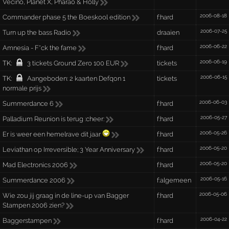
Vecino, Planet X, Pharao & Holly
2006-08-18
Commander phase 5 the Boeskool edition
f:hard
2006-07-25
Turn up the bass Radio
draaien
2006-06-22
Amnesia - F*ck the fame
f:hard
2006-06-19
TK:
3 tickets Ground Zero 100 EUR
tickets
2006-06-15
TK:
Aangeboden: 2 kaarten Defqon 1
tickets
normale prijs
2006-06-03
Summerdance 6
f:hard
2006-05-27
Palladium Reunion is terug :cheer:
f:hard
2006-05-26
Er is weer een hemelrave dit jaar
f:hard
2006-05-20
Leviathan op Irreversible; 3 Year Anniversary
f:hard
2006-05-20
Mad Electronics 2006
f:hard
2006-05-16
Summerdance 2006
f:algemeen
2006-05-06
Wie zou jij graag in de line-up van Bagger
f:hard
Stampen 2006 zien?
2006-04-22
Baggerstampen
f:hard